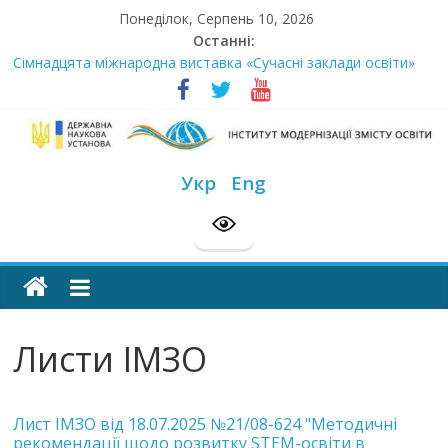
Skip
Понеділок, Серпень 10, 2026
to
Останні:
content
Сімнадцята міжнародна виставка «Сучасні заклади освіти»
Стартує Всеукраїнський освітньо-методологічний відбір
«РодовідУчитель – 2026»
У червні стартує доставлення підручників для 2026–2027
навчального року
Інститут
МОН пропонує до громадського обговорення проєкт наказу
Укр
Eng
“Про затвердження Положення про Всеукраїнський конкурс
модернізації
“Шкільна бібліотека”
Розпочато прийом документів на конкурс для здобуття
академічних стипендій імені Героїв Небесної Сотні на
змісту
2026/2027 н. р.
освіти
Листи ІМЗО
офіційний
веб-
Лист ІМЗО від 18.07.2025 №21/08-624 "Методичні
сайт
рекомендації щодо розвитку STEM-освіти в