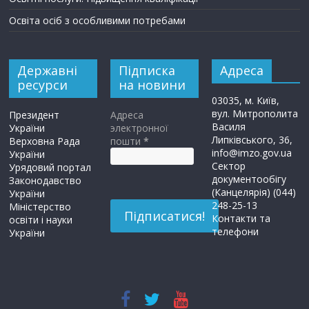
Освіта осіб з особливими потребами
Державні
Підписка
Адреса
ресурси
на новини
03035, м. Київ,
вул. Митрополита
Президент
Адреса
Василя
України
электронної
Липківського, 36,
Верховна Рада
пошти
*
info@imzo.gov.ua
України
Сектор
Урядовий портал
документообігу
Законодавство
(Канцелярія) (044)
України
248-25-13
Міністерство
Контакти та
освіти і науки
телефони
України