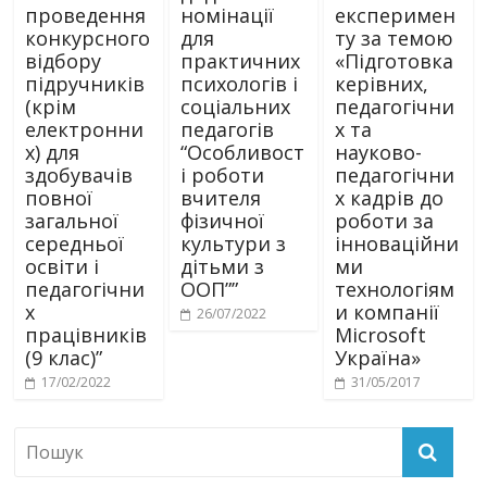
проведення
номінації
експеримен
конкурсного
для
ту за темою
відбору
практичних
«Підготовка
підручників
психологів і
керівних,
(крім
соціальних
педагогічни
електронни
педагогів
х та
х) для
“Особливост
науково-
здобувачів
і роботи
педагогічни
повної
вчителя
х кадрів до
загальної
фізичної
роботи за
середньої
культури з
інноваційни
освіти і
дітьми з
ми
педагогічни
ООП””
технологіям
х
и компанії
26/07/2022
працівників
Microsoft
(9 клас)”
Україна»
17/02/2022
31/05/2017