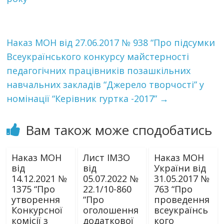
Наказ МОН від 27.06.2017 № 938 “Про підсумки
Всеукраїнського конкурсу майстерності
педагогічних працівників позашкільних
навчальних закладів “Джерело творчості” у
номінації “Керівник гуртка -2017”
→
Вам також може сподобатись
Наказ МОН
Лист ІМЗО
Наказ МОН
від
від
України від
14.12.2021 №
05.07.2022 №
31.05.2017 №
1375 “Про
22.1/10-860
763 “Про
утворення
“Про
проведення
Конкурсної
оголошення
всеукраїнсь
комісії з
додаткової
кого