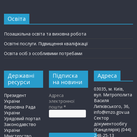
Освіта
Позашкільна освіта та виховна робота
Освітні послуги. Підвищення кваліфікації
Освіта осіб з особливими потребами
Державні
Підписка
Адреса
ресурси
на новини
03035, м. Київ,
вул. Митрополита
Президент
Адреса
Василя
України
электронної
Липківського, 36,
Верховна Рада
пошти
*
info@imzo.gov.ua
України
Сектор
Урядовий портал
документообігу
Законодавство
(Канцелярія) (044)
України
248-25-13
Міністерство