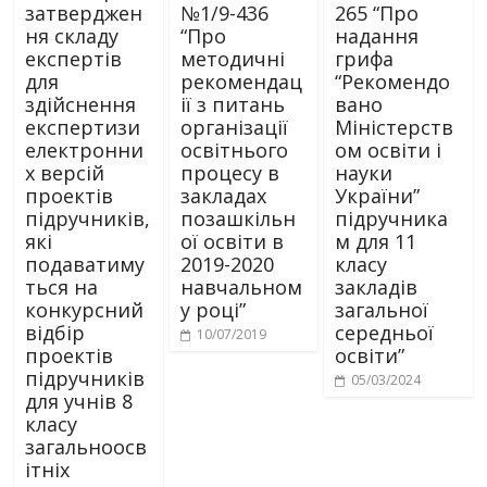
затверджен
№1/9-436
265 “Про
ня складу
“Про
надання
експертів
методичні
грифа
для
рекомендац
“Рекомендо
здійснення
ії з питань
вано
експертизи
організації
Міністерств
електронни
освітнього
ом освіти і
х версій
процесу в
науки
проектів
закладах
України”
підручників,
позашкільн
підручника
які
ої освіти в
м для 11
подаватиму
2019-2020
класу
ться на
навчальном
закладів
конкурсний
у році”
загальної
відбір
середньої
10/07/2019
проектів
освіти”
підручників
05/03/2024
для учнів 8
класу
загальноосв
ітніх