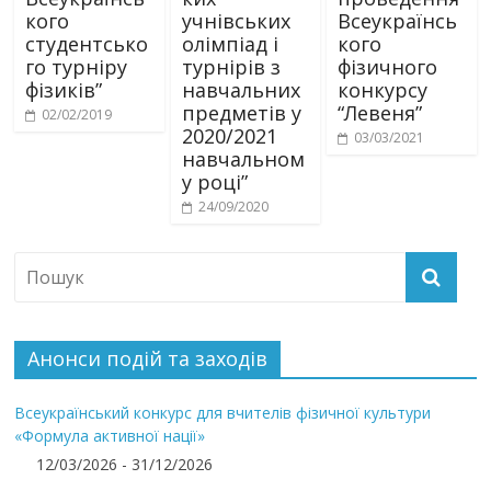
кого
учнівських
Всеукраїнсь
студентсько
олімпіад і
кого
го турніру
турнірів з
фізичного
фізиків”
навчальних
конкурсу
предметів у
“Левеня”
02/02/2019
2020/2021
03/03/2021
навчальном
у році”
24/09/2020
Анонси подій та заходів
Всеукраїнський конкурс для вчителів фізичної культури
«Формула активної нації»
12/03/2026 - 31/12/2026