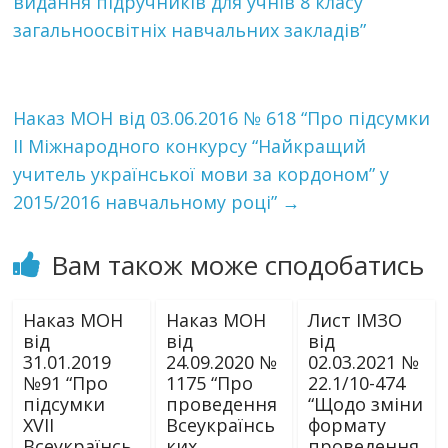
видання підручників для учнів 8 класу
загальноосвітніх навчальних закладів”
Наказ МОН від 03.06.2016 № 618 “Про підсумки
II Міжнародного конкурсу “Найкращий
учитель української мови за кордоном” у
2015/2016 навчальному році”
→
Вам також може сподобатись
Наказ МОН
Наказ МОН
Лист ІМЗО
від
від
від
31.01.2019
24.09.2020 №
02.03.2021 №
№91 “Про
1175 “Про
22.1/10-474
підсумки
проведення
“Щодо зміни
ХVІI
Всеукраїнсь
формату
Всеукраїнсь
ких
проведення