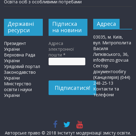
Освіта осіб з особливими потребами
Державні
Підписка
Адреса
ресурси
на новини
03035, м. Київ,
вул. Митрополита
Президент
Адреса
Василя
України
электронної
Липківського, 36,
Верховна Рада
пошти
*
info@imzo.gov.ua
України
Сектор
Урядовий портал
документообігу
Законодавство
(Канцелярія) (044)
України
248-25-13
Міністерство
Контакти та
освіти і науки
телефони
України
Авторське право © 2018 Інститут модернізації змісту освіти.