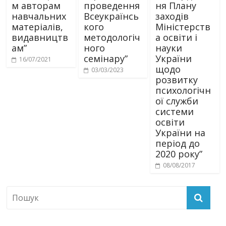
м авторам
проведення
ня Плану
навчальних
Всеукраїнсь
заходів
матеріалів,
кого
Міністерств
видавництв
методологіч
а освіти і
ам”
ного
науки
семінару”
України
16/07/2021
щодо
03/03/2023
розвитку
психологічн
ої служби
системи
освіти
України на
період до
2020 року”
08/08/2017