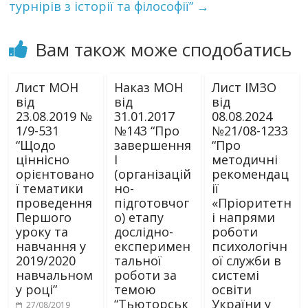
турнірів з історії та філософії”
→
Вам також може сподобатись
Лист МОН
Наказ МОН
Лист ІМЗО
від
від
від
23.08.2019 №
31.01.2017
08.08.2024
1/9-531
№143 “Про
№21/08-1233
“Щодо
завершення
“Про
ціннісно
І
методичні
орієнтовано
(організацій
рекомендац
ї тематики
но-
ії
проведення
підготовчог
«Пріоритетн
Першого
о) етапу
і напрями
уроку та
дослідно-
роботи
навчання у
експеримен
психологічн
2019/2020
тальної
ої служби в
навчальном
роботи за
системі
у році”
темою
освіти
“Тьюторськ
України у
27/08/2019