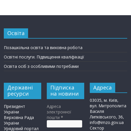
Освіта
Позашкільна освіта та виховна робота
Освітні послуги. Підвищення кваліфікації
Освіта осіб з особливими потребами
Державні
Підписка
Адреса
ресурси
на новини
03035, м. Київ,
вул. Митрополита
Президент
Адреса
Василя
України
электронної
Липківського, 36,
Верховна Рада
пошти
*
info@imzo.gov.ua
України
Сектор
Урядовий портал