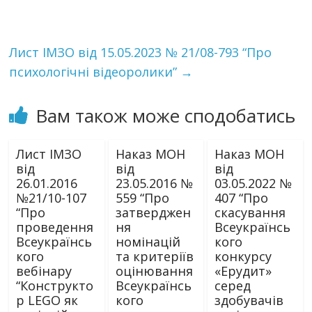
Лист ІМЗО від 15.05.2023 № 21/08-793 “Про
психологічні відеоролики”
→
Вам також може сподобатись
Лист ІМЗО
Наказ МОН
Наказ МОН
від
від
від
26.01.2016
23.05.2016 №
03.05.2022 №
№21/10-107
559 “Про
407 “Про
“Про
затверджен
скасування
проведення
ня
Всеукраїнсь
Всеукраїнсь
номінацій
кого
кого
та критеріїв
конкурсу
вебінару
оцінювання
«Ерудит»
“Конструкто
Всеукраїнсь
серед
р LEGO як
кого
здобувачів