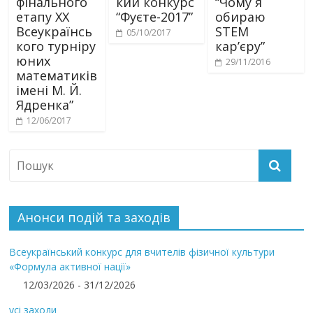
фінального
кий конкурс
“Чому я
етапу XХ
“Фуєте-2017”
обираю
Всеукраїнсь
STEM
05/10/2017
кого турніру
кар’єру”
юних
29/11/2016
математиків
імені М. Й.
Ядренка”
12/06/2017
Анонси подій та заходів
Всеукраїнський конкурс для вчителів фізичної культури
«Формула активної нації»
12/03/2026 - 31/12/2026
усі заходи