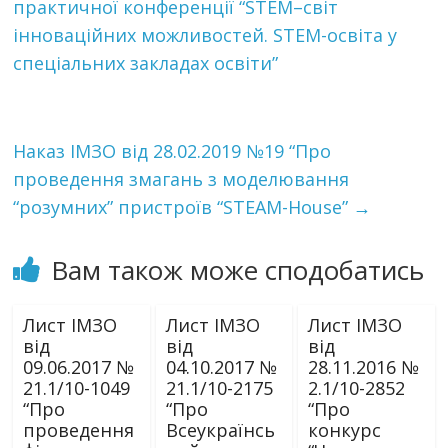
практичної конференції “STEM–світ
інноваційних можливостей. STEM-освіта у
спеціальних закладах освіти”
Наказ ІМЗО від 28.02.2019 №19 “Про
проведення змагань з моделювання
“розумних” пристроїв “STEAM-House”
→
Вам також може сподобатись
Лист ІМЗО
Лист ІМЗО
Лист ІМЗО
від
від
від
09.06.2017 №
04.10.2017 №
28.11.2016 №
21.1/10-1049
21.1/10-2175
2.1/10-2852
“Про
“Про
“Про
проведення
Всеукраїнсь
конкурс