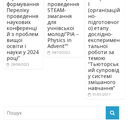
формування
проведення
І
Переліку
STEAM-
(організацій
проведення
змагання
но-
наукових
для
підготовчог
конференці
учнівської
о) етапу
й з проблем
молоді”PIA –
дослідно-
вищої
Physics in
експеримен
освіти і
Advent””
тальної
науки у 2024
роботи за
04/10/2022
році”
темою
“Тьюторськ
28/09/2023
ий супровід
у системі
змішаного
навчання”
31/01/2017