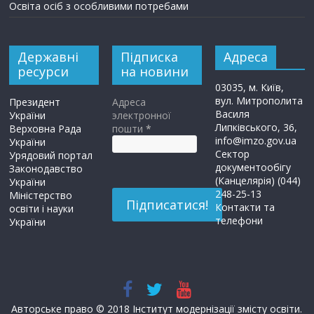
Освіта осіб з особливими потребами
Державні
Підписка
Адреса
ресурси
на новини
03035, м. Київ,
вул. Митрополита
Президент
Адреса
Василя
України
электронної
Липківського, 36,
Верховна Рада
пошти
*
info@imzo.gov.ua
України
Сектор
Урядовий портал
документообігу
Законодавство
(Канцелярія) (044)
України
248-25-13
Міністерство
Контакти та
освіти і науки
телефони
України
Авторське право © 2018 Інститут модернізації змісту освіти.