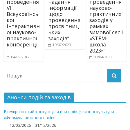
проведення
надання
проведення
VI
інформації
науково-
Всеукраїнсь
щодо
практичних
кої
проведення
заходів у
інтерактивн
просвітниц
рамках
ої науково-
ьких
зимової сесії
практичної
заходів”
«STEM-
конференції
школа –
19/07/2023
”
2023»”
04/09/2017
03/04/2023
Анонси подій та заходів
Всеукраїнський конкурс для вчителів фізичної культури
«Формула активної нації»
12/03/2026 - 31/12/2026