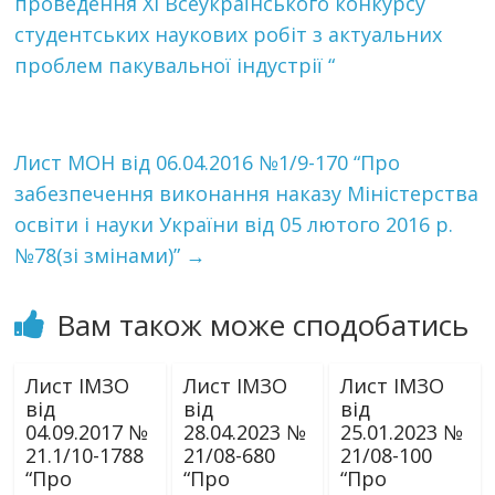
проведення ХІ Всеукраїнського конкурсу
студентських наукових робіт з актуальних
проблем пакувальної індустрії “
Лист МОН від 06.04.2016 №1/9-170 “Про
забезпечення виконання наказу Міністерства
освіти і науки України від 05 лютого 2016 р.
№78(зі змінами)”
→
Вам також може сподобатись
Лист ІМЗО
Лист ІМЗО
Лист ІМЗО
від
від
від
04.09.2017 №
28.04.2023 №
25.01.2023 №
21.1/10-1788
21/08-680
21/08-100
“Про
“Про
“Про