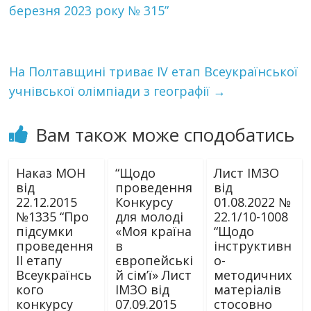
березня 2023 року № 315”
На Полтавщині триває ІV етап Всеукраїнської
учнівської олімпіади з географії
→
Вам також може сподобатись
Наказ МОН
“Щодо
Лист ІМЗО
від
проведення
від
22.12.2015
Конкурсу
01.08.2022 №
№1335 “Про
для молоді
22.1/10-1008
підсумки
«Моя країна
“Щодо
проведення
в
інструктивн
ІІ етапу
європейські
о-
Всеукраїнсь
й сім’ї» Лист
методичних
кого
ІМЗО від
матеріалів
конкурсу
07.09.2015
стосовно