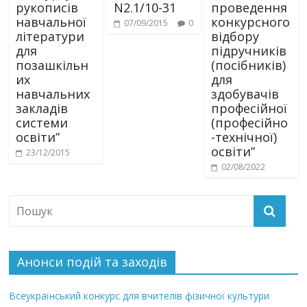
рукописів
N2.1/10-31
проведення
навчальної
конкурсного
07/09/2015
0
літератури
відбору
для
підручників
позашкільн
(посібників)
их
для
навчальних
здобувачів
закладів
професійної
системи
(професійно
освіти”
-технічної)
освіти”
23/12/2015
02/08/2022
Анонси подій та заходів
Всеукраїнський конкурс для вчителів фізичної культури