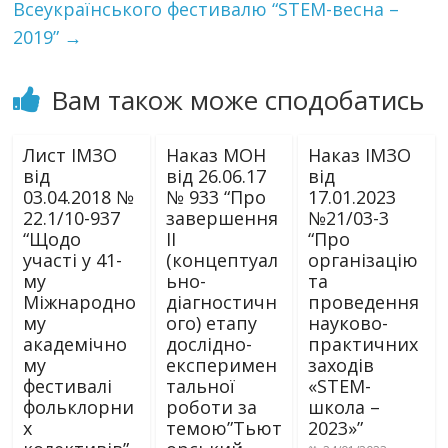
Всеукраїнського фестивалю “STEM-весна –
2019”
→
Вам також може сподобатись
Лист ІМЗО
Наказ МОН
Наказ ІМЗО
від
від 26.06.17
від
03.04.2018 №
№ 933 “Про
17.01.2023
22.1/10-937
завершення
№21/03-3
“Щодо
ІІ
“Про
участі у 41-
(концептуал
організацію
му
ьно-
та
Міжнародно
діагностичн
проведення
му
ого) етапу
науково-
академічно
дослідно-
практичних
му
експеримен
заходів
фестивалі
тальної
«STEM-
фольклорни
роботи за
школа –
х
темою”Тьют
2023»”