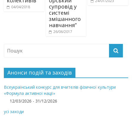
колективів”
орський
24/01/2023
супровід у
04/04/2018
системі
змішанного
навчання”
26/06/2017
Анонси подій та заходів
Всеукраїнський конкурс для вчителів фізичної культури
«Формула активної нації»
12/03/2026 - 31/12/2026
усі заходи