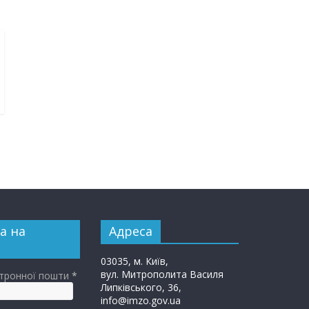
а на
Адреса
03035, м. Київ,
вул. Митрополита Василя
ктронної пошти
*
Липківського, 36,
info@imzo.gov.ua