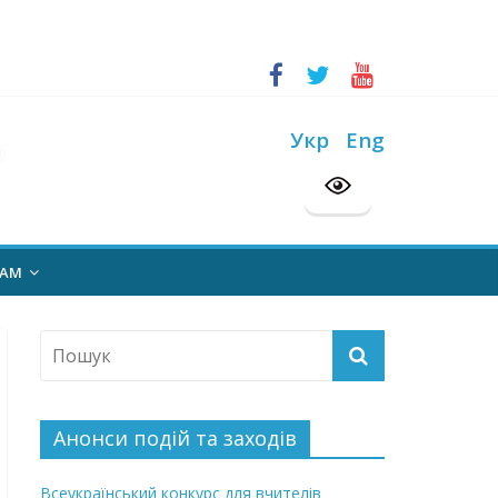
ський конкурс “Шкільна бібліотека”
Укр
Eng
на 2026/2027 н. р.
НАМ
Анонси подій та заходів
Всеукраїнський конкурс для вчителів