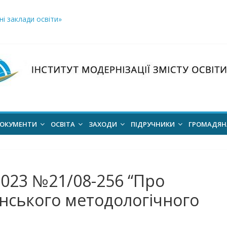
і заклади освіти»
логічний відбір «РодовідУчитель – 2026»
ів для 2026–2027 навчального року
ння проєкт наказу “Про затвердження Положення про Всеукраїн
для здобуття академічних стипендій імені Героїв Небесної Сотні 
ОКУМЕНТИ
ОСВІТА
ЗАХОДИ
ПІДРУЧНИКИ
ГРОМАДЯ
2023 №21/08-256 “Про
нського методологічного