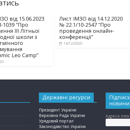
атись
ЗО від 15.06.2023
Лист ІМЗО від 14.12.2020
8-1039 “Про
№ 22.1/10-2547 “Про
ння ІІІ Літньої
проведення онлайн-
одної школи з
конференції”
тмічного
14/12/2020
мування
hmic Leo Camp”
023
Державні ресурси
Підписк
новини
Президент України
Верховна Рада України
Адреса эле
Урядовий портал
Законодавство України