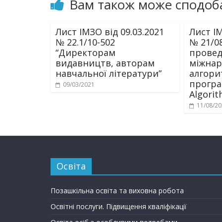
Вам також може сподоб
Лист ІМЗО від 09.03.2021
Лист ІМ
№ 22.1/10-502
№ 21/0
“Директорам
проведе
видавництв, авторам
міжнар
навчальної літератури”
алгори
програ
09/03/2021
Algorit
11/08/2
Освіта
Позашкільна освіта та виховна робота
Освітні послуги. Підвищення кваліфікації