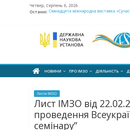
Skip
Четвер, Серпень 6, 2026
to
Останні:
Сімнадцята міжнародна виставка «Сучасн
content
Стартує Всеукраїнський освітньо-методо
У червні стартує доставлення підручник
МОН пропонує до громадського обговоре
Інститут
Розпочато прийом документів на конкурс 
модернізації
змісту
НОВИНИ
ПРО ІМЗО
ДІЯЛЬНІСТЬ
Д
освіти
Листи ІМЗО
офіційний
Лист ІМЗО від 22.02.
веб-
проведення Всеукраї
сайт
семінару”