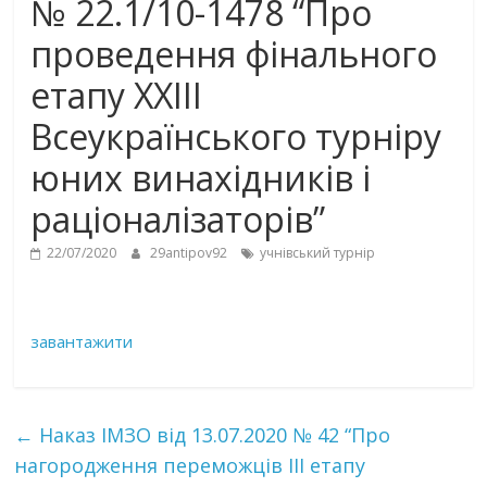
№ 22.1/10-1478 “Про
проведення фінального
етапу XXІІІ
Всеукраїнського турніру
юних винахідників і
раціоналізаторів”
22/07/2020
29antipov92
учнівський турнір
завантажити
←
Наказ ІМЗО від 13.07.2020 № 42 “Про
нагородження переможців ІІІ етапу