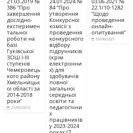
21.03.2019 №
24.01.2024 №
03.06.2021 №
386 “Про
84 “Про
22.1/10-1282
завершення
утворення
“Щодо
дослідно-
Конкурсної
проведення
експеримен
комісії з
онлайн-
тальної
проведення
опитування”
роботи на
конкурсного
03/06/2021
базі
відбору
Гуківської
підручників
ЗОШ І-ІІІ
(крім
ступенів
електронни
Чемеровець
х) для
кого району
здобувачів
Хмельницьк
повної
ої області за
загальної
2014-2018
середньої
роки”
освіти та
педагогічни
22/03/2019
х
працівників
у 2023-2024
роках (7