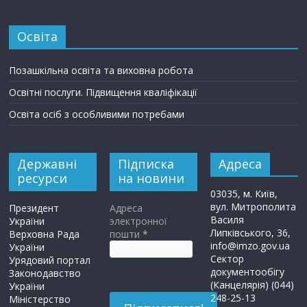
Освіта
Позашкільна освіта та виховна робота
Освітні послуги. Підвищення кваліфікації
Освіта осіб з особливими потребами
Державні
Підписка
Адреса
ресурси
на новини
03035, м. Київ,
вул. Митрополита
Президент
Адреса
Василя
України
электронної
Липківського, 36,
Верховна Рада
пошти
*
info@imzo.gov.ua
України
Сектор
Урядовий портал
документообігу
Законодавство
(Канцелярія) (044)
України
248-25-13
Міністерство