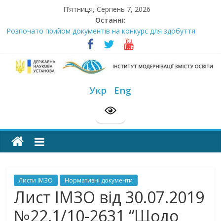
Skip
П’ятниця, Серпень 7, 2026
to
Останні:
content
Розпочато прийом документів на конкурс для здобуття
академічних стипендій імені Героїв Небесної Сотні на
2026/2027 н. р.
Сімнадцята міжнародна виставка «Сучасні заклади освіти»
Стартує Всеукраїнський освітньо-методологічний відбір
Інститут
«РодовідУчитель – 2026»
Укр
Eng
У червні стартує доставлення підручників для 2026–2027
модернізації
навчального року
МОН пропонує до громадського обговорення проєкт наказу
“Про затвердження Положення про Всеукраїнський конкурс
змісту
“Шкільна бібліотека”
освіти
Листи ІМЗО
Нормативні документи
офіційний
Лист ІМЗО від 30.07.2019
веб-
№22.1/10-2631 “Щодо
сайт