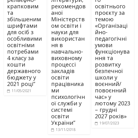
крапковим
рекомендов
освітнього
та
аної
проєкту за
збільшеним
Міністерств
темою
шрифтами
ом освіти і
«Організаці
для осіб з
науки для
йно-
особливими
використан
педагогічні
освітніми
ня в
умови
потребами
навчально-
функціонува
4 класу за
виховному
ння та
кошти
процессі
розвитку
державного
закладів
безпечної
бюджету у
освіти
школи у
2021 році”
працівника
воєнний/
ми
повоєнний
11/05/2021
психологічн
час» у
ої служби у
лютому 2023
системі
– грудні
освіти
2027 років»
України”
19/07/2023
13/11/2018