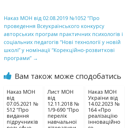
Наказ МОН від 02.08.2019 №1052 “Про
проведення Всеукраїнського конкурсу
авторських програм практичних психологів і
соціальних педагогів “Нові технології у новій
школі” у номінації “Корекційно-розвиткові
програми”
→
Вам також може сподобатись
Наказ МОН
Лист МОН
Наказ МОН
від
від
України від
07.05.2021 №
12.11.2018 №
14.02.2023 №
512 “Про
1/9-690 “Про
164 «Про
видання
перелік
реалізаціїю
підручників
навчальної
інноваційно
рельєфно-
літератури,
го