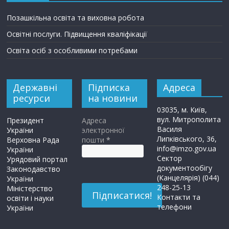
Позашкільна освіта та виховна робота
Освітні послуги. Підвищення кваліфікації
Освіта осіб з особливими потребами
Державні
Підписка
Адреса
ресурси
на новини
03035, м. Київ,
вул. Митрополита
Президент
Адреса
Василя
України
электронної
Липківського, 36,
Верховна Рада
пошти
*
info@imzo.gov.ua
України
Сектор
Урядовий портал
документообігу
Законодавство
(Канцелярія) (044)
України
248-25-13
Міністерство
Контакти та
освіти і науки
телефони
України