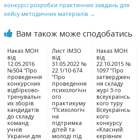
конкурсі розробки практичних завдань для
кейсу методичних матеріалів
→
Вам також може сподобатись
Наказ МОН
Лист ІМЗО
Наказ МОН
від
від
від
12.05.2016
31.05.2022 №
22.10.2015 №
№504 “Про
22.1/10-674
1097 “Про
проведення
“Про
затверджен
конкурсних
проведення
ня складу
відбірково-
психологічн
журі 3-го
тренувальн
ого
всеукраїнсь
их зборів
практикуму
кого туру
кандидатів
“Психологіч
Всеукраїнсь
до складу
на
кого
команд
підтримка
конкурсу
учнів
дітей та
«Класний
України для
молоді під
керівник