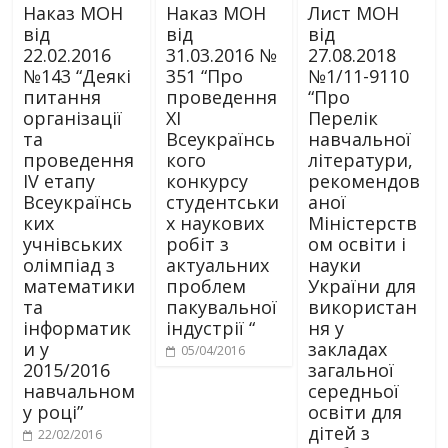
Наказ МОН
Наказ МОН
Лист МОН
від
від
від
22.02.2016
31.03.2016 №
27.08.2018
№143 “Деякі
351 “Про
№1/11-9110
питання
проведення
“Про
організації
ХІ
Перелік
та
Всеукраїнсь
навчальної
проведення
кого
літератури,
IV етапу
конкурсу
рекомендов
Всеукраїнсь
студентськи
аної
ких
х наукових
Міністерств
учнівських
робіт з
ом освіти і
олімпіад з
актуальних
науки
математики
проблем
України для
та
пакувальної
використан
інформатик
індустрії “
ня у
и у
закладах
05/04/2016
2015/2016
загальної
навчальном
середньої
у році”
освіти для
дітей з
22/02/2016