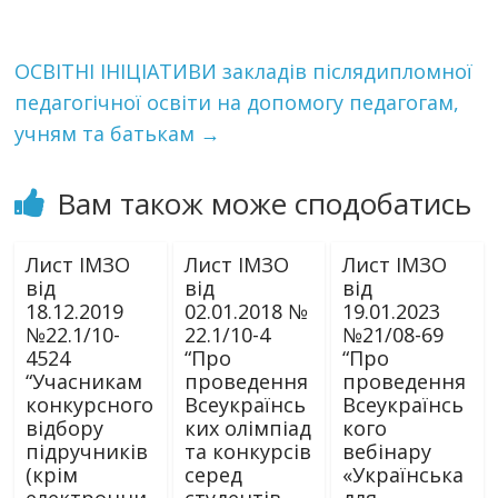
ОСВІТНІ ІНІЦІАТИВИ закладів післядипломної
педагогічної освіти на допомогу педагогам,
учням та батькам
→
Вам також може сподобатись
Лист ІМЗО
Лист ІМЗО
Лист ІМЗО
від
від
від
18.12.2019
02.01.2018 №
19.01.2023
№22.1/10-
22.1/10-4
№21/08-69
4524
“Про
“Про
“Учасникам
проведення
проведення
конкурсного
Всеукраїнсь
Всеукраїнсь
відбору
ких олімпіад
кого
підручників
та конкурсів
вебінару
(крім
серед
«Українська