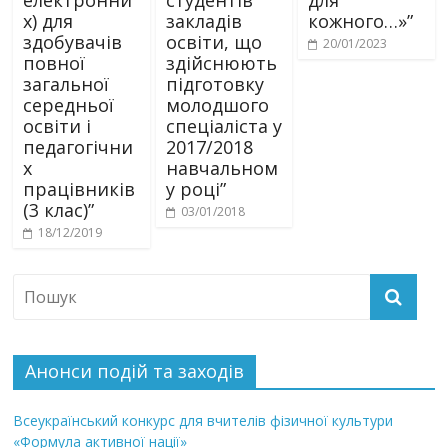
електронни
студентів
для
х) для
закладів
кожного…»”
здобувачів
освіти, що
20/01/2023
повної
здійснюють
загальної
підготовку
середньої
молодшого
освіти і
спеціаліста у
педагогічни
2017/2018
х
навчальном
працівників
у році”
(3 клас)”
03/01/2018
18/12/2019
Анонси подій та заходів
Всеукраїнський конкурс для вчителів фізичної культури
«Формула активної нації»