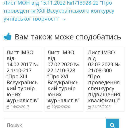
Лист МОН від 15.11.2022 №1/13928-22 “Про
проведення XХІІ Всеукраїнського конкурсу
учнівської творчості”
→
Вам також може сподобатись
Лист ІМЗО
Лист ІМЗО
Лист ІМЗО
від
від
від
14.02.2017 №
07.02.2020 №
02.03.2023 №
2.1/10-217
22.1/10-328
21/08-300
“Про XIII
“Про XVI
“Про
Всеукраїнсь
Всеукраїнсь
проведення
кий турнір
кий турнір
спецкурсу
юних
юних
підвищення
журналістів”
журналістів”
кваліфікації”
14/02/2017
10/02/2020
21/06/2023