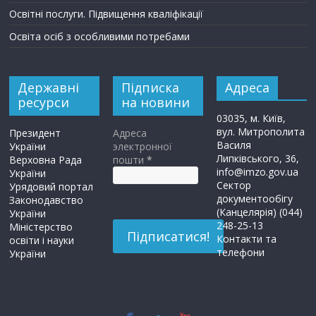
Освітні послуги. Підвищення кваліфікації
Освіта осіб з особливими потребами
Державні
Підписка
Адреса
ресурси
на новини
03035, м. Київ,
вул. Митрополита
Президент
Адреса
Василя
України
электронної
Липківського, 36,
Верховна Рада
пошти
*
info@imzo.gov.ua
України
Сектор
Урядовий портал
документообігу
Законодавство
(Канцелярія) (044)
України
248-25-13
Міністерство
Контакти та
освіти і науки
телефони
України