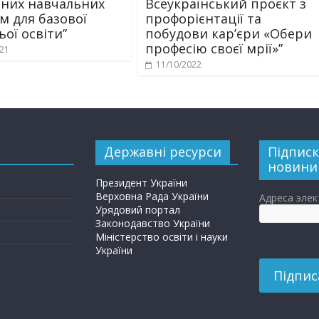
них навчальних
Всеукраїнський проєкт з
м для базової
профорієнтації та
ої освіти”
побудови кар’єри «Обери
професію своєї мрії»”
021
11/10/2022
Державні ресурси
Підписк
новини
Президент України
Верховна Рада України
Адреса эле
Урядовий портал
Законодавство України
Міністерство освіти і науки
України