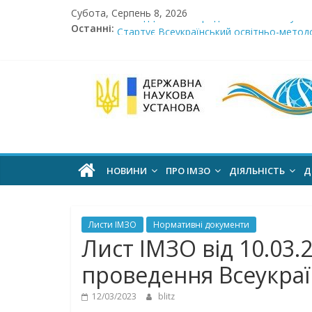
Skip
Субота, Серпень 8, 2026
Сімнадцята міжнародна виставка «Сучасн
to
Останні:
Стартує Всеукраїнський освітньо-методо
content
У червні стартує доставлення підручник
МОН пропонує до громадського обговоре
Інститут
Розпочато прийом документів на конкурс 
модернізації
змісту
НОВИНИ
ПРО ІМЗО
ДІЯЛЬНІСТЬ
Д
освіти
Листи ІМЗО
Нормативні документи
офіційний
Лист ІМЗО від 10.03.
веб-
проведення Всеукраї
сайт
12/03/2023
blitz