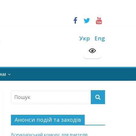
ський конкурс “Шкільна бібліотека”
на 2026/2027 н. р.
Укр
Eng
НАМ
Анонси подій та заходів
Всеукраїнський конкурс для вчителів