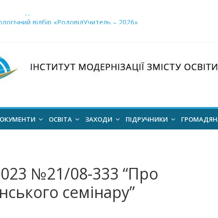
і заклади освіти»
логічний відбір «РодовідУчитель – 2026»
ів для 2026–2027 навчального року
ння проєкт наказу “Про затвердження Положення про Всеукраїн
для здобуття академічних стипендій імені Героїв Небесної Сотні 
ОКУМЕНТИ
ОСВІТА
ЗАХОДИ
ПІДРУЧНИКИ
ГРОМАДЯ
2023 №21/08-333 “Про
нського семінару”