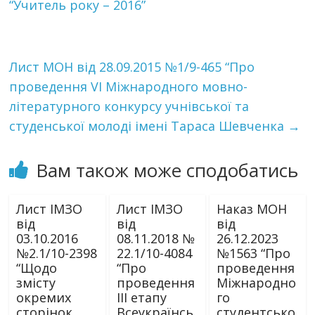
“Учитель року – 2016”
Лист МОН від 28.09.2015 №1/9-465 “Про
проведення VI Міжнародного мовно-
літературного конкурсу учнівської та
студенської молоді імені Тараса Шевченка
→
Вам також може сподобатись
Лист ІМЗО
Лист ІМЗО
Наказ МОН
від
від
від
03.10.2016
08.11.2018 №
26.12.2023
№2.1/10-2398
22.1/10-4084
№1563 “Про
“Щодо
“Про
проведення
змісту
проведення
Міжнародно
окремих
ІІІ етапу
го
сторінок
Всеукраїнсь
студентсько