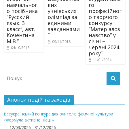
навчальног
ких
го
о посібника
учнівських
професійног
“Русский
олімпіад за
о творчого
язык. 3
єдиними
конкурсу
класс”, авт.
завданнями
“Матеріалоз
Коченгина
”
навство” у
М.В.”
січні –
09/11/2018
червні 2024
04/10/2016
року”
11/01/2024
Анонси подій та заходів
Всеукраїнський конкурс для вчителів фізичної культури
«Формула активної нації»
12/03/2026 - 31/12/2026