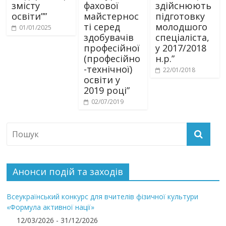
змісту
фахової
здійснюють
освіти””
майстернос
підготовку
ті серед
молодшого
01/01/2025
здобувачів
спеціаліста,
професійної
у 2017/2018
(професійно
н.р.”
-технічної)
22/01/2018
освіти у
2019 році”
02/07/2019
Анонси подій та заходів
Всеукраїнський конкурс для вчителів фізичної культури
«Формула активної нації»
12/03/2026 - 31/12/2026