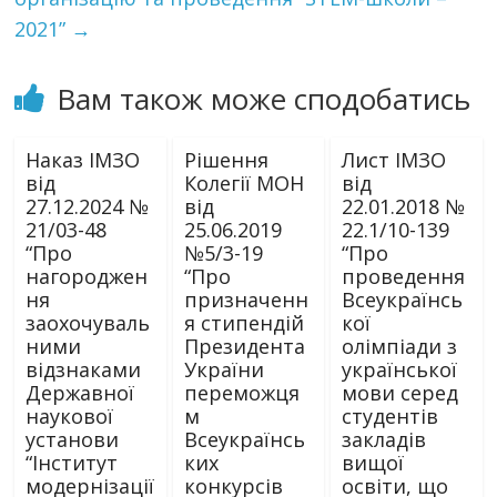
2021”
→
Вам також може сподобатись
Наказ ІМЗО
Рішення
Лист ІМЗО
від
Колегії МОН
від
27.12.2024 №
від
22.01.2018 №
21/03-48
25.06.2019
22.1/10-139
“Про
№5/3-19
“Про
нагороджен
“Про
проведення
ня
призначенн
Всеукраїнсь
заохочуваль
я стипендій
кої
ними
Президента
олімпіади з
відзнаками
України
української
Державної
переможця
мови серед
наукової
м
студентів
установи
Всеукраїнсь
закладів
“Інститут
ких
вищої
модернізації
конкурсів
освіти, що