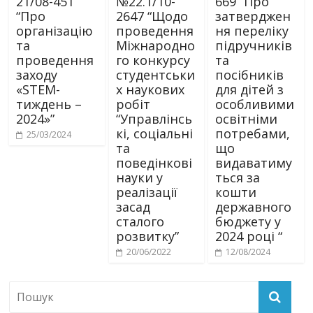
21/08-451
№22.1/10-
669 “Про
“Про
2647 “Щодо
затверджен
організацію
проведення
ня переліку
та
Міжнародно
підручників
проведення
го конкурсу
та
заходу
студентськи
посібників
«STEM-
х наукових
для дітей з
тиждень –
робіт
особливими
2024»”
“Управлінсь
освітніми
кі, соціальні
потребами,
25/03/2024
та
що
поведінкові
видаватиму
науки у
ться за
реалізації
кошти
засад
державного
сталого
бюджету у
розвитку”
2024 році “
20/06/2022
12/08/2024