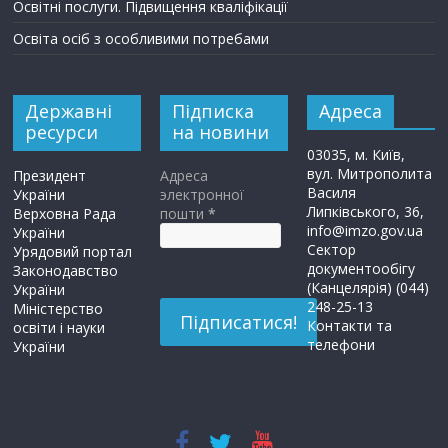
Освітні послуги. Підвищення кваліфікації
Освіта осіб з особливими потребами
Державні
Підписка
Адреса
ресурси
на новини
03035, м. Київ,
вул. Митрополита
Президент
Адреса
Василя
України
электронної
Липківського, 36,
Верховна Рада
пошти
*
info@imzo.gov.ua
України
Сектор
Урядовий портал
документообігу
Законодавство
(Канцелярія) (044)
України
248-25-13
Міністерство
Контакти та
освіти і науки
телефони
України