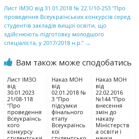
Лист ІМЗО від 31.01.2018 № 22.1/10-253 “Про
проведення Всеукраїнських конкурсів серед
студентів закладів вищої освіти, що
здійснюють підготовку молодшого
спеціаліста, у 2017/2018 н.р.”
→
Вам також може сподобатись
Лист ІМЗО
Наказ МОН
Наказ МОН
від
від
від
30.01.2023
02.01.2018 №
22.02.2016
21/08-118
3 “Про
№144 “Про
“Про
підсумки
внесення
проведення
фінального
змін до
Всеукраїнсь
етапу
наказу
кого
Всеукраїнсь
Міністерств
конкурсу
кої
а освіти і
студентськи
студентсько
науки