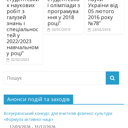
х наукових
ї олімпіади з
України від
робіт з
програмува
05 лютого
галузей
ння у 2018
2016 року
знань і
році”
№78”
спеціальнос
03/01/2019
24/02/2016
тей у
2022/2023
навчальном
у році”
02/02/2023
Анонси подій та заходів
Всеукраїнський конкурс для вчителів фізичної культури
«Формула активної нації»
12/03/2026 - 31/12/2026