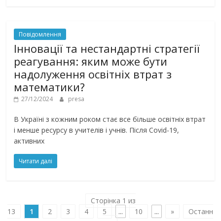
Повідомлення
Інновації та нестандартні стратегії
реагування: яким може бути
надолуження освітніх втрат з
математики?
27/12/2024
presa
В Україні з кожним роком стає все більше освітніх втрат
і менше ресурсу в учителів і учнів. Після Covid-19,
активних
Читати далі
Сторінка 1 из
13
1
2
3
4
5
...
10
...
»
Останн