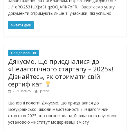
завантаження за посиланням: https://drive.google.com/
…/1qRO2531UXjsrSHqzQQjAfIK7oFR… Звертаємо увагу:
документи отримують лише ті учасники, які успішно
Читати далі
Повідомлення
Дякуємо, що приєдналися до
«Педагогічного стартапу – 2025»!
Дізнайтесь, як отримати свій
сертифікат
23/10/2025
presa
Шановні колеги! Дякуємо, що приєдналися до
Всеукраїнської школи майстерності «Педагогічний
стартап» 2025, що організована Державною науковою
установою «Інститут модернізації змісту