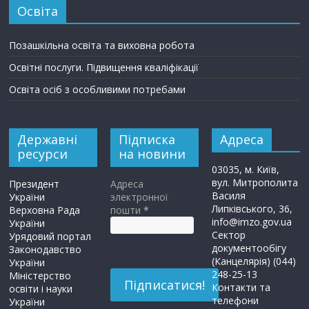
Освіта
Позашкільна освіта та виховна робота
Освітні послуги. Підвищення кваліфікації
Освіта осіб з особливими потребами
Державні
Підписка
Адреса
ресурси
на новини
03035, м. Київ,
вул. Митрополита
Президент
Адреса
Василя
України
электронної
Липківського, 36,
Верховна Рада
пошти
*
info@imzo.gov.ua
України
Сектор
Урядовий портал
документообігу
Законодавство
(Канцелярія) (044)
України
248-25-13
Міністерство
Контакти та
освіти і науки
телефони
України