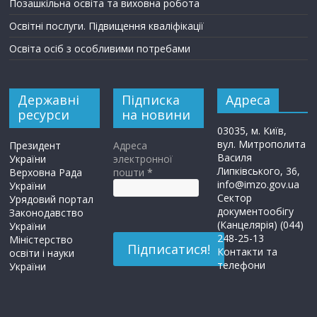
Позашкільна освіта та виховна робота
Освітні послуги. Підвищення кваліфікації
Освіта осіб з особливими потребами
Державні
Підписка
Адреса
ресурси
на новини
03035, м. Київ,
вул. Митрополита
Президент
Адреса
Василя
України
электронної
Липківського, 36,
Верховна Рада
пошти
*
info@imzo.gov.ua
України
Сектор
Урядовий портал
документообігу
Законодавство
(Канцелярія) (044)
України
248-25-13
Міністерство
Контакти та
освіти і науки
телефони
України