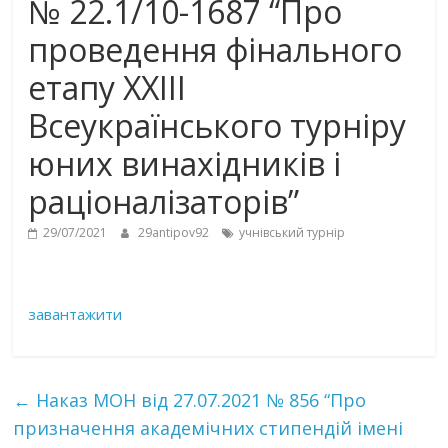
№ 22.1/10-1687 “Про
проведення фінального
етапу XXІІІ
Всеукраїнського турніру
юних винахідників і
раціоналізаторів”
29/07/2021
29antipov92
учнівський турнір
завантажити
←
Наказ МОН від 27.07.2021 № 856 “Про
призначення академічних стипендій імені