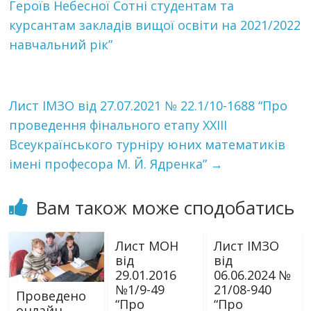
Героїв Небесної Сотні студентам та
курсантам закладів вищої освіти на 2021/2022
навчальний рік”
Лист ІМЗО від 27.07.2021 № 22.1/10-1688 “Про
проведення фінального етапу XXІІІ
Всеукраїнського турніру юних математиків
імені професора М. Й. Ядренка”
→
Вам також може сподобатись
Лист МОН
Лист ІМЗО
від
від
29.01.2016
06.06.2024 №
№1/9-49
21/08-940
Проведено
“Про
“Про
онлайн-