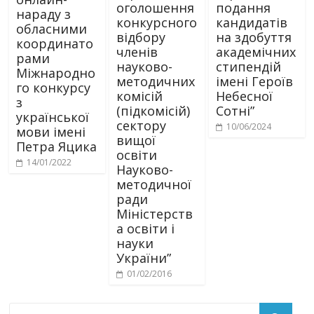
оголошення
подання
нараду з
конкурсного
кандидатів
обласними
відбору
на здобуття
координато
членів
академічних
рами
науково-
стипендій
Міжнародно
методичних
імені Героїв
го конкурсу
комісій
Небесної
з
(підкомісій)
Сотні”
української
сектору
10/06/2024
мови імені
вищої
Петра Яцика
освіти
14/01/2022
Науково-
методичної
ради
Міністерств
а освіти і
науки
України”
01/02/2016