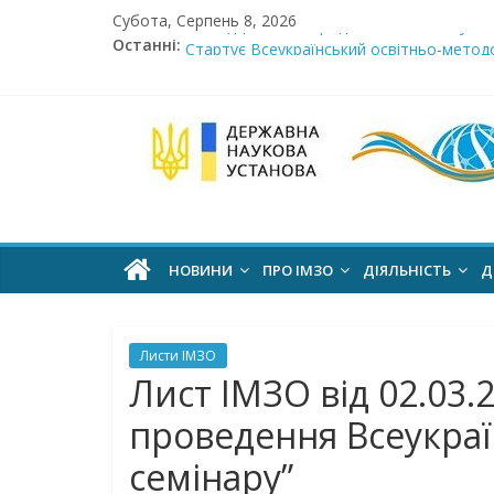
Skip
Субота, Серпень 8, 2026
Сімнадцята міжнародна виставка «Сучасн
to
Останні:
Стартує Всеукраїнський освітньо-методо
content
У червні стартує доставлення підручник
МОН пропонує до громадського обговоре
Інститут
Розпочато прийом документів на конкурс 
модернізації
змісту
НОВИНИ
ПРО ІМЗО
ДІЯЛЬНІСТЬ
Д
освіти
Листи ІМЗО
офіційний
Лист ІМЗО від 02.03.
веб-
проведення Всеукраї
сайт
семінару”