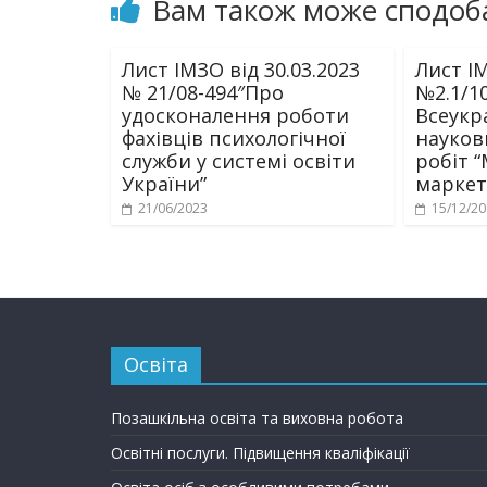
Вам також може сподоб
Лист ІМЗО від 30.03.2023
Лист ІМ
№ 21/08-494″Про
№2.1/1
удосконалення роботи
Всеукр
фахівців психологічної
науков
служби у системі освіти
робіт 
України”
маркет
21/06/2023
15/12/2
Освіта
Позашкільна освіта та виховна робота
Освітні послуги. Підвищення кваліфікації