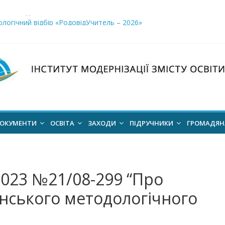
і заклади освіти»
логічний відбір «РодовідУчитель – 2026»
ів для 2026–2027 навчального року
ння проєкт наказу “Про затвердження Положення про Всеукраїн
для здобуття академічних стипендій імені Героїв Небесної Сотні 
ОКУМЕНТИ
ОСВІТА
ЗАХОДИ
ПІДРУЧНИКИ
ГРОМАДЯ
2023 №21/08-299 “Про
нського методологічного