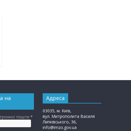
а на
Адреса
03035, м. Київ,
вул. Митрополита Василя
ктронної пошти
*
Липківського, 36,
info@imzo.gov.ua