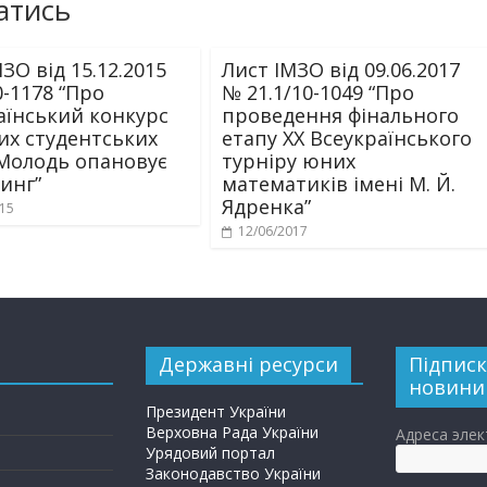
атись
ЗО від 15.12.2015
Лист ІМЗО від 09.06.2017
0-1178 “Про
№ 21.1/10-1049 “Про
аїнський конкурс
проведення фінального
их студентських
етапу XХ Всеукраїнського
“Молодь опановує
турніру юних
инг”
математиків імені М. Й.
Ядренка”
015
12/06/2017
Державні ресурси
Підписк
новини
Президент України
Верховна Рада України
Адреса эле
Урядовий портал
Законодавство України