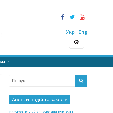
ський конкурс “Шкільна бібліотека”
на 2026/2027 н. р.
Укр
Eng
НАМ
Анонси подій та заходів
Всеукраїнський конкурс для вчителів