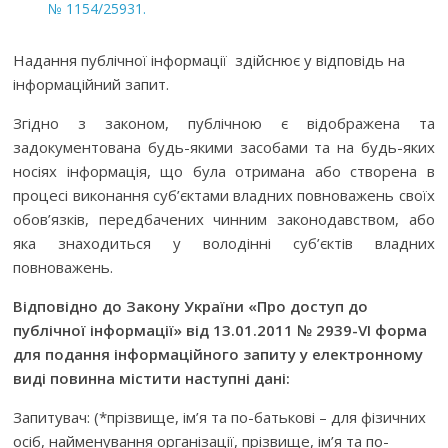
№ 1154/25931.
Надання публічної інформації здійснює у відповідь на
інформаційний запит.
Згідно з законом, публічною є відображена та
задокументована будь-якими засобами та на будь-яких
носіях інформація, що була отримана або створена в
процесі виконання суб’єктами владних повноважень своїх
обов’язків, передбачених чинним законодавством, або
яка знаходиться у володінні суб’єктів владних
повноважень.
Відповідно до Закону України «Про доступ до
публічної інформації» від 13.01.2011 № 2939-VI форма
для подання інформаційного запиту у електронному
виді
повинна містити наступні дані:
Запитувач: (*прізвище, ім’я та по-батькові – для фізичних
осіб, найменування організації, прізвище, ім’я та по-