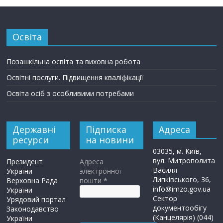
Освіта
Позашкільна освіта та виховна робота
Освітні послуги. Підвищення кваліфікації
Освіта осіб з особливими потребами
Державні
Підписка
Адреса
ресурси
на новини
03035, м. Київ,
вул. Митрополита
Президент
Адреса
Василя
України
электронної
Липківського, 36,
Верховна Рада
пошти
*
info@imzo.gov.ua
України
Сектор
Урядовий портал
документообігу
Законодавство
(Канцелярія) (044)
України