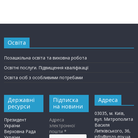
Освіта
Позашкільна освіта та виховна робота
Освітні послуги. Підвищення кваліфікації
Освіта осіб з особливими потребами
Державні
Підписка
Адреса
ресурси
на новини
03035, м. Київ,
вул. Митрополита
Президент
Адреса
Василя
України
электронної
Липківського, 36,
Верховна Рада
пошти
*
info@imzo.gov.ua
України