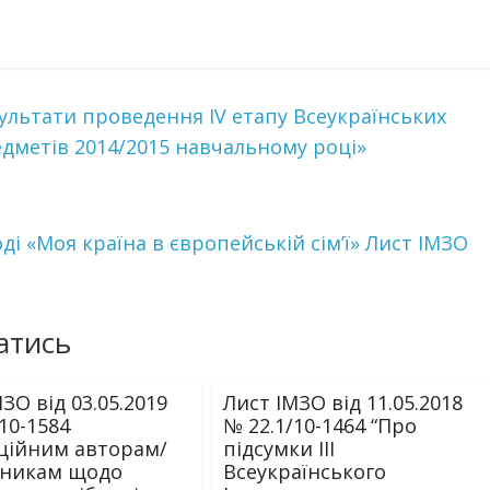
зультати проведення IV етапу Всеукраїнських
едметів 2014/2015 навчальному році»
і «Моя країна в європейській сім’ї» Лист ІМЗО
атись
ЗО від 03.05.2019
Лист ІМЗО від 11.05.2018
10-1584
№ 22.1/10-1464 “Про
ційним авторам/
підсумки IІІ
дникам щодо
Всеукраїнського