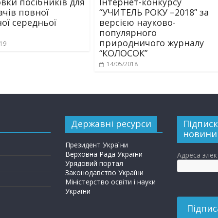
овки посібників для
Інтернет-конкурсу
ачів повної
“УЧИТЕЛЬ РОКУ –2018” за
ної середньої
версією науково-
популярного
природничого журналу
019
“КОЛОСОК”
14/05/2018
Державні ресурси
Підписк
новини
Президент України
Верховна Рада України
Адреса эле
Урядовий портал
Законодавство України
Міністерство освіти і науки
України