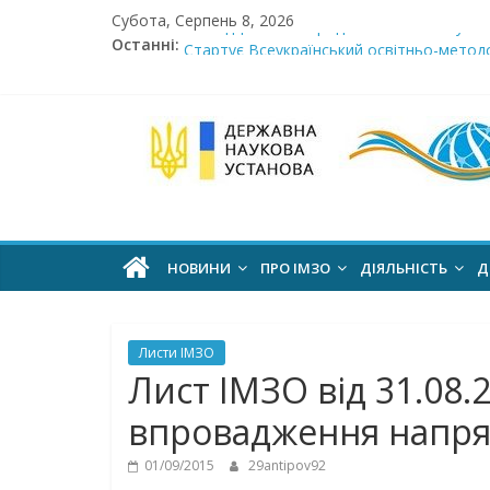
Skip
Субота, Серпень 8, 2026
Сімнадцята міжнародна виставка «Сучасн
to
Останні:
Стартує Всеукраїнський освітньо-методо
content
У червні стартує доставлення підручник
МОН пропонує до громадського обговоре
Інститут
Розпочато прийом документів на конкурс 
модернізації
змісту
НОВИНИ
ПРО ІМЗО
ДІЯЛЬНІСТЬ
Д
освіти
Листи ІМЗО
офіційний
Лист ІМЗО від 31.08.
веб-
впровадження напрям
сайт
01/09/2015
29antipov92