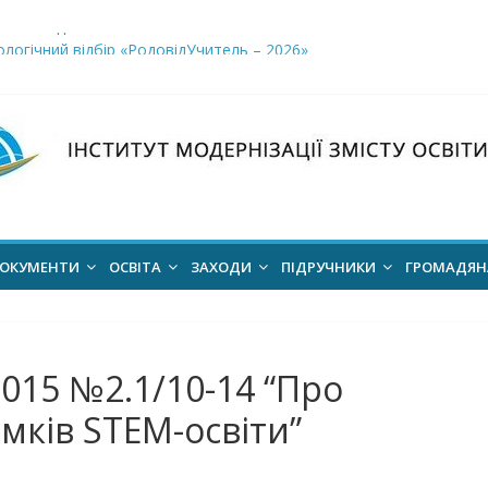
і заклади освіти»
логічний відбір «РодовідУчитель – 2026»
ів для 2026–2027 навчального року
ння проєкт наказу “Про затвердження Положення про Всеукраїн
для здобуття академічних стипендій імені Героїв Небесної Сотні 
ОКУМЕНТИ
ОСВІТА
ЗАХОДИ
ПІДРУЧНИКИ
ГРОМАДЯ
2015 №2.1/10-14 “Про
ків STEM-освіти”