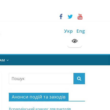
ський конкурс “Шкільна бібліотека”
на 2026/2027 н. р.
Укр
Eng
НАМ
Анонси подій та заходів
Всеукраїнський конкурс для вчителів