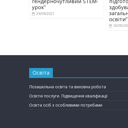
гендерночутливий STEM-
підгот
урок”
здобув
загаль
29/09/2021
освіти”
03/05/2
Освіта
Позашкільна освіта та виховна робота
Освітні послуги. Підвищення кваліфікації
Освіта осіб з особливими потребами