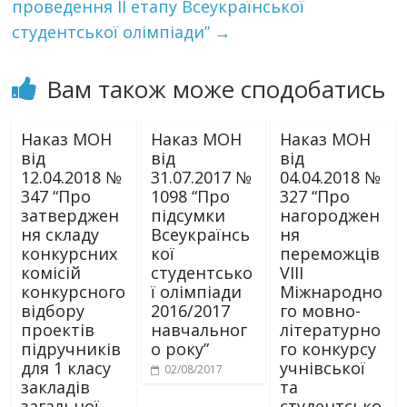
проведення ІІ етапу Всеукраїнської
студентської олімпіади”
→
Вам також може сподобатись
Наказ МОН
Наказ МОН
Наказ МОН
від
від
від
12.04.2018 №
31.07.2017 №
04.04.2018 №
347 “Про
1098 “Про
327 “Про
затверджен
підсумки
нагороджен
ня складу
Всеукраїнсь
ня
конкурсних
кої
переможців
комісій
студентсько
VIII
конкурсного
ї олімпіади
Міжнародно
відбору
2016/2017
го мовно-
проектів
навчальног
літературно
підручників
о року”
го конкурсу
для 1 класу
учнівської
02/08/2017
закладів
та
загальної
студентсько