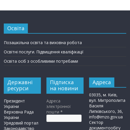
Освіта
Позашкільна освіта та виховна робота
Освітні послуги. Підвищення кваліфікації
Освіта осіб з особливими потребами
Державні
Підписка
Адреса
ресурси
на новини
03035, м. Київ,
вул. Митрополита
Президент
Адреса
Василя
України
электронної
Липківського, 36,
Верховна Рада
пошти
*
info@imzo.gov.ua
України
Сектор
Урядовий портал
документообігу
Законодавство