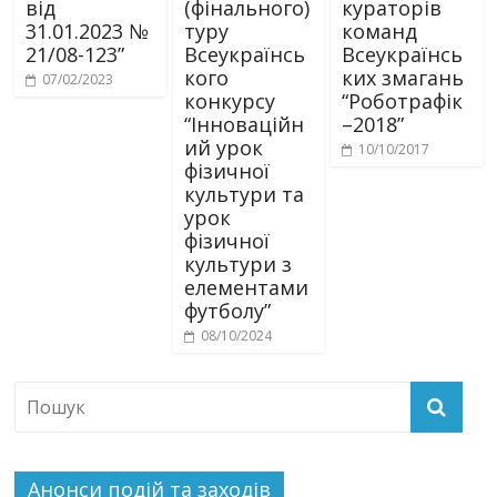
від
(фінального)
кураторів
31.01.2023 №
туру
команд
21/08-123”
Всеукраїнсь
Всеукраїнсь
кого
ких змагань
07/02/2023
конкурсу
“Роботрафік
“Інноваційн
–2018”
ий урок
10/10/2017
фізичної
культури та
урок
фізичної
культури з
елементами
футболу”
08/10/2024
Анонси подій та заходів