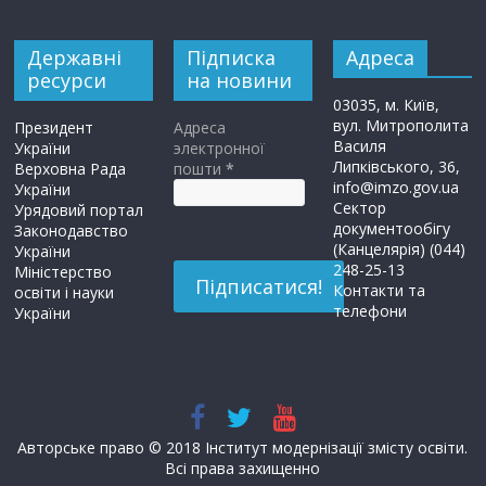
Державні
Підписка
Адреса
ресурси
на новини
03035, м. Київ,
вул. Митрополита
Президент
Адреса
Василя
України
электронної
Липківського, 36,
Верховна Рада
пошти
*
info@imzo.gov.ua
України
Сектор
Урядовий портал
документообігу
Законодавство
(Канцелярія) (044)
України
248-25-13
Міністерство
Контакти та
освіти і науки
телефони
України
Авторське право © 2018 Інститут модернізації змісту освіти.
Всі права захищенно