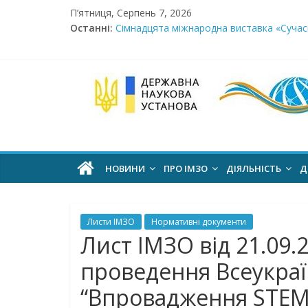
Skip
П’ятниця, Серпень 7, 2026
to
Останні:
Сімнадцята міжнародна виставка «Сучасн
content
Стартує Всеукраїнський освітньо-методо
У червні стартує доставлення підручник
МОН пропонує до громадського обговоре
Інститут
Розпочато прийом документів на конкурс 
модернізації
змісту
НОВИНИ
ПРО ІМЗО
ДІЯЛЬНІСТЬ
Д
освіти
Листи ІМЗО
Нормативні документи
офіційний
Лист ІМЗО від 21.09.
веб-
проведення Всеукраї
сайт
“Впровадження STEM-