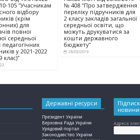
/10-105 “Учасникам
№ 408 “Про затвердження
сного відбору
переліку підручників для
ників (крім
2 класу закладів загальної
онних) для
середньої освіти, що
ачів повної
можуть друкуватися за
ної середньої
кошти державного
і педагогічних
бюджету”
ників у 2021-2022
28/03/2019
9 клас)”
022
Державні ресурси
Підписк
новини
Президент України
Верховна Рада України
Адреса эле
Урядовий портал
Законодавство України