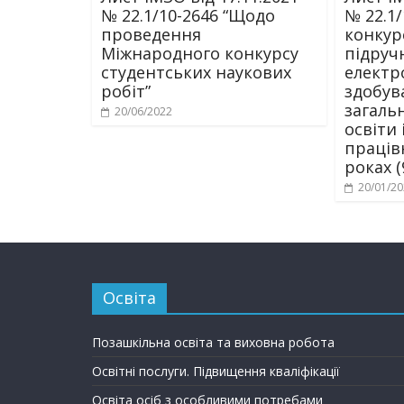
№ 22.1/10-2646 “Щодо
№ 22.1
проведення
конкур
Міжнародного конкурсу
підруч
студентських наукових
електр
робіт”
здобув
загаль
20/06/2022
освіти 
праців
роках (
20/01/2
Освіта
Позашкільна освіта та виховна робота
Освітні послуги. Підвищення кваліфікації
Освіта осіб з особливими потребами