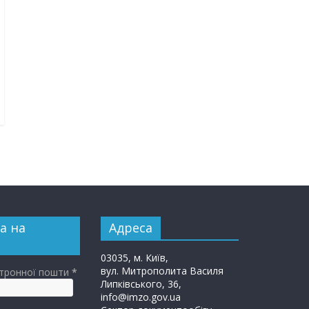
а на
Адреса
03035, м. Київ,
вул. Митрополита Василя
ктронної пошти
*
Липківського, 36,
info@imzo.gov.ua