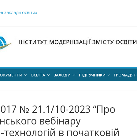
і заклади освіти»
логічний відбір «РодовідУчитель – 2026»
ів для 2026–2027 навчального року
ння проєкт наказу “Про затвердження Положення про Всеукраїн
для здобуття академічних стипендій імені Героїв Небесної Сотні 
ОКУМЕНТИ
ОСВІТА
ЗАХОДИ
ПІДРУЧНИКИ
ГРОМАДЯ
2017 № 21.1/10-2023 “Про
нського вебінару
технологій в початковій