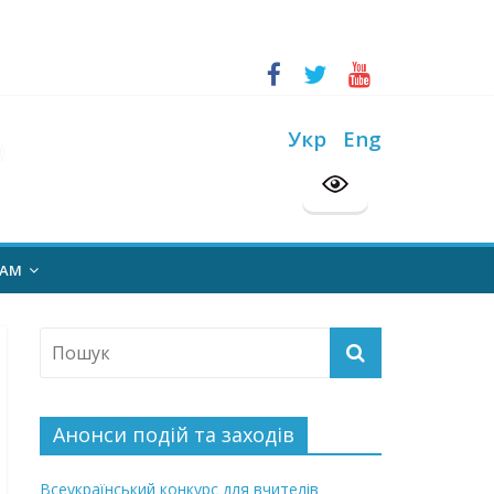
ський конкурс “Шкільна бібліотека”
Укр
Eng
на 2026/2027 н. р.
НАМ
Анонси подій та заходів
Всеукраїнський конкурс для вчителів