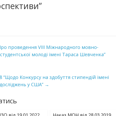
рспективи”
“Про проведення VІIІ Міжнародного мовно-
 студентської молоді імені Тараса Шевченка”
028 “Щодо Конкурсу на здобуття стипендій імені
досліджень у США”
→
атись
ЗО від 19.01.2022
Наказ МОН від 28.03.2019