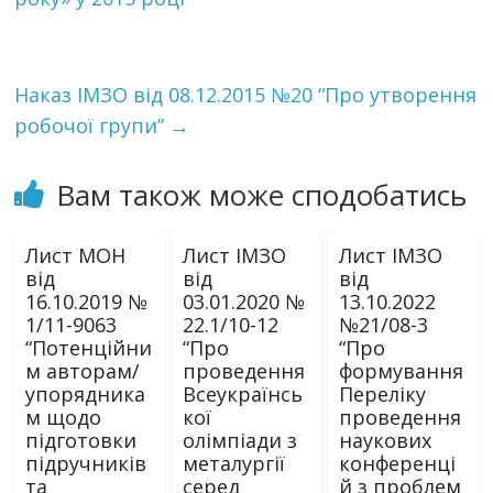
Наказ ІМЗО від 08.12.2015 №20 “Про утворення
робочої групи”
→
Вам також може сподобатись
Лист МОН
Лист ІМЗО
Лист ІМЗО
від
від
від
16.10.2019 №
03.01.2020 №
13.10.2022
1/11-9063
22.1/10-12
№21/08-3
“Потенційни
“Про
“Про
м авторам/
проведення
формування
упорядника
Всеукраїнсь
Переліку
м щодо
кої
проведення
підготовки
олімпіади з
наукових
підручників
металургії
конференці
та
серед
й з проблем