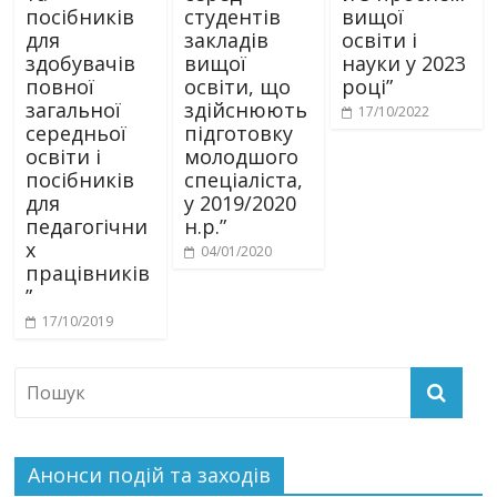
посібників
студентів
вищої
для
закладів
освіти і
здобувачів
вищої
науки у 2023
повної
освіти, що
році”
загальної
здійснюють
17/10/2022
середньої
підготовку
освіти і
молодшого
посібників
спеціаліста,
для
у 2019/2020
педагогічни
н.р.”
х
04/01/2020
працівників
”
17/10/2019
Анонси подій та заходів