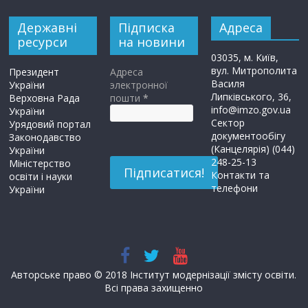
Державні
Підписка
Адреса
ресурси
на новини
03035, м. Київ,
вул. Митрополита
Президент
Адреса
Василя
України
электронної
Липківського, 36,
Верховна Рада
пошти
*
info@imzo.gov.ua
України
Сектор
Урядовий портал
документообігу
Законодавство
(Канцелярія) (044)
України
248-25-13
Міністерство
Контакти та
освіти і науки
телефони
України
Авторське право © 2018 Інститут модернізації змісту освіти.
Всі права захищенно