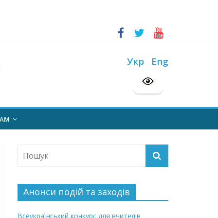
ський конкурс “Шкільна бібліотека”
на 2026/2027 н. р.
Укр
Eng
НАМ
Анонси подій та заходів
Всеукраїнський конкурс для вчителів