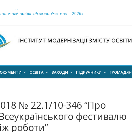
і заклади освіти»
логічний відбір «РодовідУчитель – 2026»
ів для 2026–2027 навчального року
ння проєкт наказу “Про затвердження Положення про Всеукраїн
для здобуття академічних стипендій імені Героїв Небесної Сотні 
ОКУМЕНТИ
ОСВІТА
ЗАХОДИ
ПІДРУЧНИКИ
ГРОМАДЯ
2018 № 22.1/10-346 “Про
Всеукраїнського фестивалю
ніж роботи”