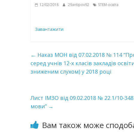
12/02/2018
29antipov92
STEM-освіта
Завантажити
←
Наказ МОН від 07.02.2018 № 114 “П
серед учнів 12-х класів закладів освіт
зниженим слухом) у 2018 році
Лист ІМЗО від 09.02.2018 № 22.1/10-3
мови”
→
Вам також може сподоб