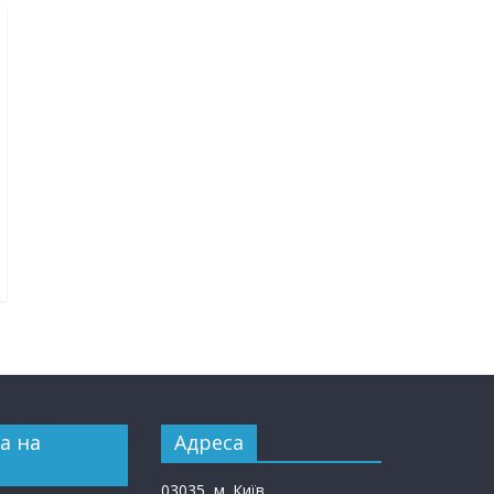
а на
Адреса
03035, м. Київ,