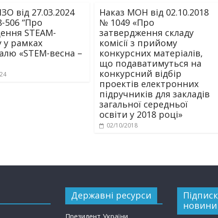
ЗО від 27.03.2024
Наказ МОН від 02.10.2018
8-506 “Про
№ 1049 «Про
ення STEAM-
затвердження складу
у у рамках
комісії з прийому
алю «STEM-весна –
конкурсних матеріалів,
що подаватимуться на
конкурсний відбір
024
проектів електронних
підручників для закладів
загальної середньої
освіти у 2018 році»
02/10/2018
Державні ресурси
Підписк
новини
Президент України