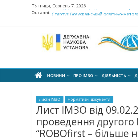
Skip
П’ятниця, Серпень 7, 2026
Сімнадцята міжнародна виставка «Сучасн
to
Останні:
Стартує Всеукраїнський освітньо-методо
content
У червні стартує доставлення підручник
МОН пропонує до громадського обговоре
Інститут
Розпочато прийом документів на конкурс 
модернізації
змісту
НОВИНИ
ПРО ІМЗО
ДІЯЛЬНІСТЬ
Д
освіти
Листи ІМЗО
Нормативні документи
офіційний
Лист ІМЗО від 09.02.
веб-
проведення другого 
сайт
“ROBOfirst – більше 