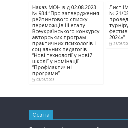
Наказ МОН від 02.08.2023
Лист ІМ
№ 934 “Про затвердження
№ 21/0
рейтингового списку
провед
переможців ІІІ етапу
турнір
Всеукраїнського конкурсу
фестив
авторських програм
2024»”
практичних психологів і
28/03/2
соціальних педагогів
“Нові технології у новій
школі” у номінації
“Профілактичні
програми”
03/08/2023
Освіта