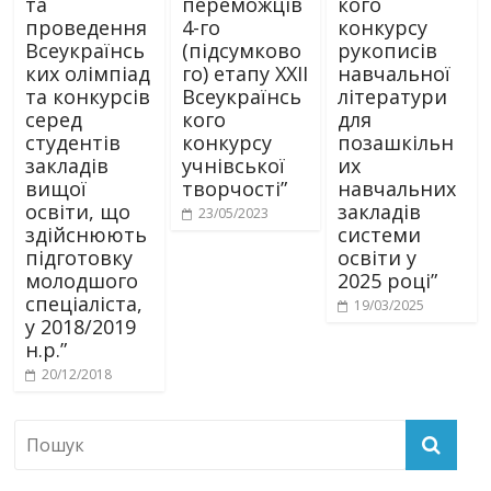
та
переможців
кого
проведення
4-го
конкурсу
Всеукраїнсь
(підсумково
рукописів
ких олімпіад
го) етапу XXII
навчальної
та конкурсів
Всеукраїнсь
літератури
серед
кого
для
студентів
конкурсу
позашкільн
закладів
учнівської
их
вищої
творчості”
навчальних
освіти, що
закладів
23/05/2023
здійснюють
системи
підготовку
освіти у
молодшого
2025 році”
спеціаліста,
19/03/2025
у 2018/2019
н.р.”
20/12/2018