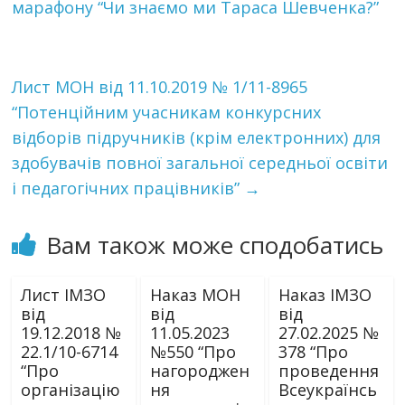
марафону “Чи знаємо ми Тараса Шевченка?”
Лист МОН від 11.10.2019 № 1/11-8965
“Потенційним учасникам конкурсних
відборів підручників (крім електронних) для
здобувачів повної загальної середньої освіти
і педагогічних працівників”
→
Вам також може сподобатись
Лист ІМЗО
Наказ МОН
Наказ ІМЗО
від
від
від
19.12.2018 №
11.05.2023
27.02.2025 №
22.1/10-6714
№550 “Про
378 “Про
“Про
нагороджен
проведення
організацію
ня
Всеукраїнсь