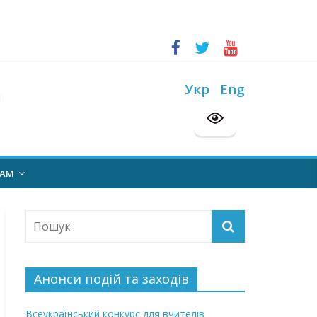
ський конкурс “Шкільна бібліотека”
Укр
Eng
на 2026/2027 н. р.
НАМ
Анонси подій та заходів
Всеукраїнський конкурс для вчителів