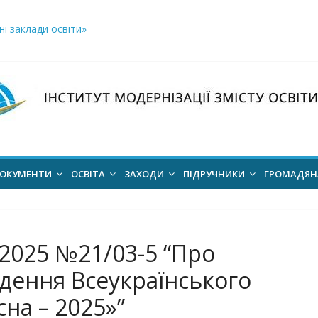
і заклади освіти»
логічний відбір «РодовідУчитель – 2026»
ів для 2026–2027 навчального року
ння проєкт наказу “Про затвердження Положення про Всеукраїн
для здобуття академічних стипендій імені Героїв Небесної Сотні 
ОКУМЕНТИ
ОСВІТА
ЗАХОДИ
ПІДРУЧНИКИ
ГРОМАДЯ
.2025 №21/03-5 “Про
едення Всеукраїнського
на – 2025»”