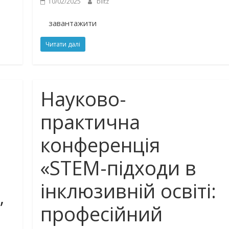
10/02/2025
blitz
завантажити
Читати далі
Науково-
практична
конференція
«STEM-підходи в
інклюзивній освіті:
”
професійний