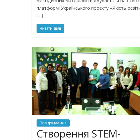
методичних матеріалів відбувається на освітн
платформі Українського проєкту «Якість освіт
[…]
Читати далі
Повідомлення
Створення STEM-