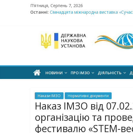
Skip
П’ятниця, Серпень 7, 2026
to
Останні:
Сімнадцята міжнародна виставка «Сучасн
content
Стартує Всеукраїнський освітньо-методо
У червні стартує доставлення підручник
МОН пропонує до громадського обговоре
Інститут
Розпочато прийом документів на конкурс 
модернізації
змісту
НОВИНИ
ПРО ІМЗО
ДІЯЛЬНІСТЬ
Д
освіти
Накази ІМЗО
Нормативні документи
офіційний
Наказ ІМЗО від 07.02
веб-
організацію та пров
сайт
фестивалю «STEM-вес