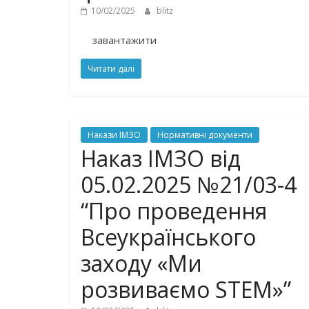
10/02/2025
blitz
завантажити
Читати далі
Накази ІМЗО
Нормативні документи
Наказ ІМЗО від
05.02.2025 №21/03-4
“Про проведення
Всеукраїнського
заходу «Ми
розвиваємо STEM»”