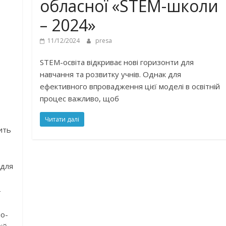
обласної «STEM-школи
– 2024»
11/12/2024
presa
STEM-освіта відкриває нові горизонти для
навчання та розвитку учнів. Однак для
ефективного впровадження цієї моделі в освітній
процес важливо, щоб
Читати далі
ить
–
 для
–
но-