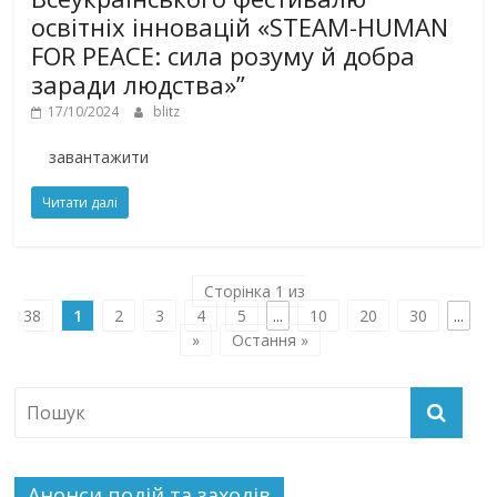
освітніх інновацій «STEAM-HUMAN
FOR PEACE: сила розуму й добра
заради людства»”
17/10/2024
blitz
завантажити
Читати далі
Сторінка 1 из
38
1
2
3
4
5
...
10
20
30
...
»
Остання »
Анонси подій та заходів