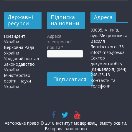
Державні
Підписка
Адреса
ресурси
на новини
03035, м. Київ,
вул. Митрополита
Президент
Адреса
Василя
України
электронної
Липківського, 36,
Верховна Рада
пошти
*
info@imzo.gov.ua
України
Сектор
Урядовий портал
документообігу
Законодавство
(Канцелярія) (044)
України
248-25-13
Міністерство
Контакти та
освіти і науки
телефони
України
Авторське право © 2018 Інститут модернізації змісту освіти.
Всі права захищенно