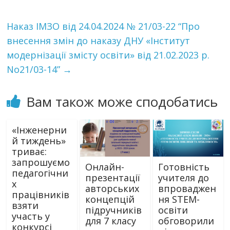
Наказ ІМЗО від 24.04.2024 № 21/03-22 “Про
внесення змін до наказу ДНУ «Інститут
модернізації змісту освіти» від 21.02.2023 р.
No21/03-14”
→
Вам також може сподобатись
«Інженерни
й тиждень»
триває:
запрошуємо
Онлайн-
Готовність
педагогічни
презентації
учителя до
х
авторських
впроваджен
працівників
концепцій
ня STEM-
взяти
підручників
освіти
участь у
для 7 класу
обговорили
конкурсі