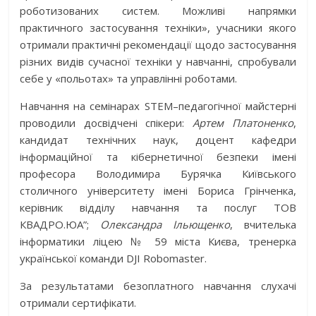
роботизованих систем. Можливі напрямки
практичного застосування техніки», учасники якого
отримали практичні рекомендації щодо застосування
різних видів сучасної техніки у навчанні, спробували
себе у «польотах» та управлінні роботами.
Навчання на семінарах STEM–педагогічної майстерні
проводили досвідчені спікери:
Артем Платоненко
,
кандидат технічних наук, доцент кафедри
інформаційної та кібернетичної безпеки імені
професора Володимира Бурячка Київського
столичного університету імені Бориса Грінченка,
керівник відділу навчання та послуг ТОВ
КВАДРО.ЮА”;
Олександра Ільющенко
, вчителька
інформатики ліцею № 59 міста Києва, тренерка
української команди DJI Robomaster.
За результатами безоплатного навчання слухачі
отримали сертифікати.