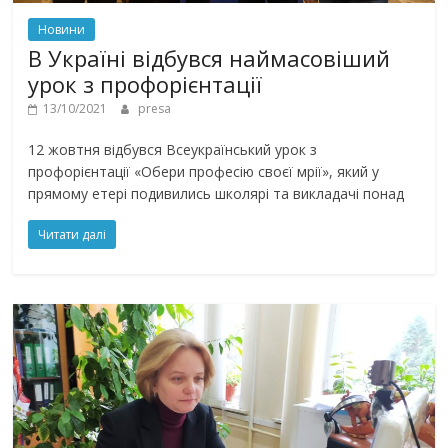
Новини
В Україні відбувся наймасовіший
урок з профорієнтації
13/10/2021
presa
12 жовтня відбувся Всеукраїнський урок з
профорієнтації «Обери професію своєї мрії», який у
прямому етері подивились школярі та викладачі понад
Читати далі