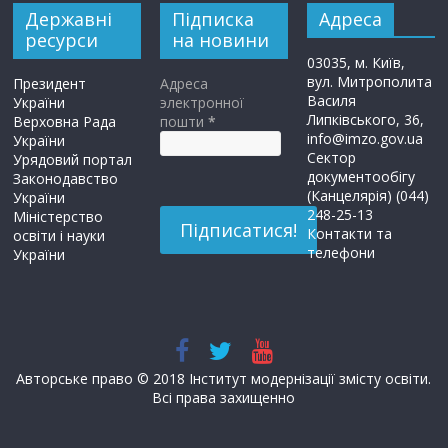
Державні
Підписка
Адреса
ресурси
на новини
03035, м. Київ,
вул. Митрополита
Президент
Адреса
Василя
України
электронної
Липківського, 36,
Верховна Рада
пошти
*
info@imzo.gov.ua
України
Сектор
Урядовий портал
документообігу
Законодавство
(Канцелярія) (044)
України
248-25-13
Міністерство
Контакти та
освіти і науки
телефони
України
Авторське право © 2018 Інститут модернізації змісту освіти.
Всі права захищенно