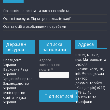
Позашкільна освіта та виховна робота
Освітні послуги. Підвищення кваліфікації
Освіта осіб з особливими потребами
Державні
Підписка
Адреса
ресурси
на новини
03035, м. Київ,
вул. Митрополита
Президент
Адреса
Василя
України
электронної
Липківського, 36,
Верховна Рада
пошти
*
info@imzo.gov.ua
України
Сектор
Урядовий портал
документообігу
Законодавство
(Канцелярія) (044)
України
248-25-13
Міністерство
Контакти та
освіти і науки
телефони
України