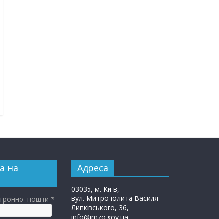
а на
Адреса
03035, м. Київ,
вул. Митрополита Василя
ктронної пошти
*
Липківського, 36,
info@imzo.gov.ua