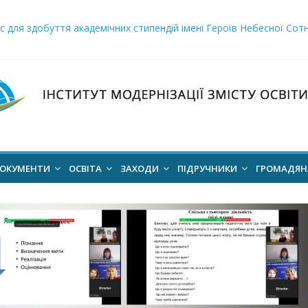
ння проєкт наказу “Про затвердження Положення про Всеукраїн
для здобуття академічних стипендій імені Героїв Небесної Сотні 
і заклади освіти»
логічний відбір «РодовідУчитель – 2026»
ів для 2026–2027 навчального року
ОКУМЕНТИ
ОСВІТА
ЗАХОДИ
ПІДРУЧНИКИ
ГРОМАДЯ