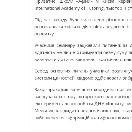
Приватної школи «Афіни» м. Києва, керів
International Academy of Tutoring, тьютор ІІ 
Під час заходу було висвітлено різноманітн
розглядалася спільна діяльність педагогів 
розвитку.
Учасників семінару зацікавили питання: за
здатність не лише отримувати певну суму зн
визначати дотичні завдання і критично оцін
Серед основних питань учасники розглянул
системи цінностей, свідомо здійснювати вибі
Захід проходив за участю координатора ек
завідувача сектору авторського педагогічног
експериментальної роботи ДНУ «Інститут мод
Мельник, кандидата педагогічних наук, ста
забезпечення інформаційно-цифрової компете