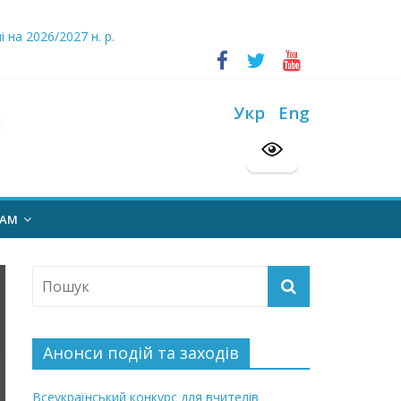
ський конкурс “Шкільна бібліотека”
на 2026/2027 н. р.
Укр
Eng
НАМ
Анонси подій та заходів
Всеукраїнський конкурс для вчителів