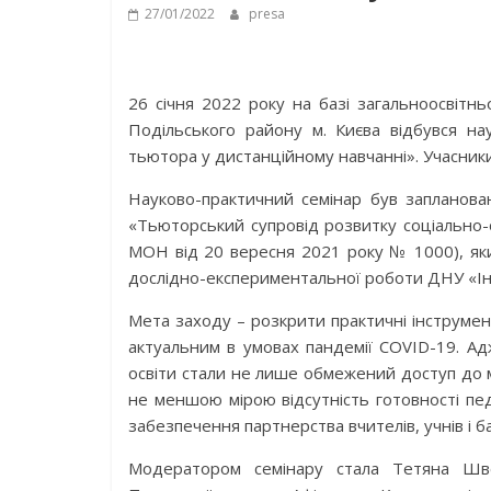
27/01/2022
presa
26 січня 2022 року на базі загальноосвітнь
Подільського району м. Києва відбувся на
тьютора у дистанційному навчанні». Учасник
Науково-практичний семінар був запланов
«Тьюторський супровід розвитку соціально-о
МОН від 20 вересня 2021 року № 1000), який
дослідно-експериментальної роботи ДНУ «Інст
Мета заходу – розкрити практичні інструме
актуальним в умовах пандемії COVID-19. Ад
освіти стали не лише обмежений доступ до 
не меншою мірою відсутність готовності педа
забезпечення партнерства вчителів, учнів і б
Модератором семінару стала Тетяна Шве