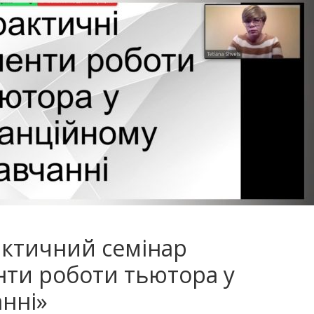
актичний семінар
нти роботи тьютора у
нні»