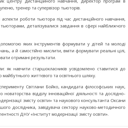
ник центру дистанційного навчання, директор програм в
ступеню, тренер та супервізор тьюторів.
і аспекти роботи тьютора під час дистанційного навчання,
із тьюторами, деталізувалися завдання в сфері найближчого
 допомогою яких інструментів формувати у дітей та молоді
ань, а й самостійно мислити, вміти формувати реальні цілі,
ювати отримані результати.
и: як навчити старшокласників усвідомлено ставитися до
р майбутнього життєвого та освітнього шляху.
сперименту Світлани Бойко, кандидата філософських наук,
о новаторства відділу інноваційної діяльності та дослідно-
ернізації змісту освіти» та наукового консультанта Оксани
ршого дослідника, завідувача сектору науково-методичного
нтності ДНУ «Інститут модернізації змісту освіти».