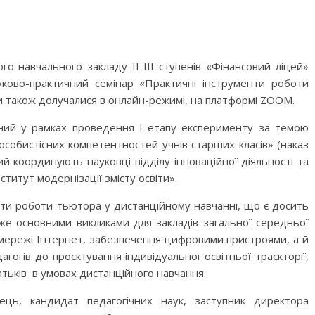
ого навчального закладу ІІ-ІІІ ступенів «Фінансовий ліцей»
уково-практичний семінар «Практичні інструменти роботи
и також долучалися в онлайн-режимі, на платформі ZOOM.
аний у рамках проведення І етапу експерименту за темою
собистісних компетентностей учнів старших класів» (наказ
 координують науковці відділу інноваційної діяльності та
итут модернізації змісту освіти».
нти роботи тьютора у дистанційному навчанні, що є досить
же основними викликами для закладів загальної середньої
мережі Інтернет, забезпечення цифровими пристроями, а й
гогів до проєктування індивідуальної освітньої траєкторії,
атьків в умовах дистанційного навчання.
ць, кандидат педагогічних наук, заступник директора