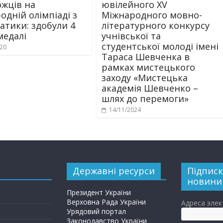
жців на
ювілейного ХV
одній олімпіаді з
Міжнародного мовно-
атики: здобули 4
літературного конкурсу
медалі
учнівської та
студентської молоді імені
020
Тараса Шевченка в
рамках мистецького
заходу «Мистецька
академія Шевченко –
шлях до перемоги»
14/11/2024
Державні ресурси
Підписк
новини
Президент України
Верховна Рада України
Адреса эле
Урядовий портал
Законодавство України