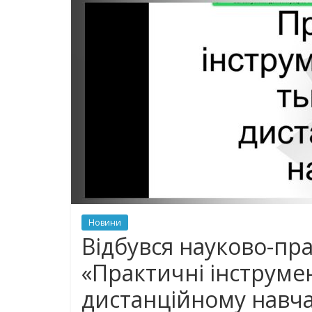
Новини
Відбувся науково-пр
«Практичні інструме
дистанційному навча