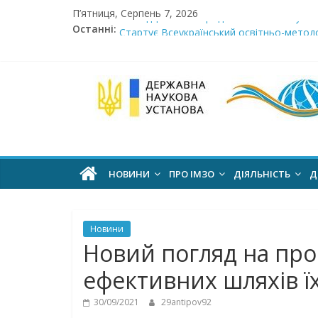
Skip
П’ятниця, Серпень 7, 2026
to
Сімнадцята міжнародна виставка «Сучасн
Останні:
Стартує Всеукраїнський освітньо-методо
content
У червні стартує доставлення підручник
МОН пропонує до громадського обговоре
Інститут
Розпочато прийом документів на конкурс 
модернізації
змісту
НОВИНИ
ПРО ІМЗО
ДІЯЛЬНІСТЬ
Д
освіти
Новини
офіційний
Новий погляд на про
веб-
ефективних шляхів ї
сайт
30/09/2021
29antipov92