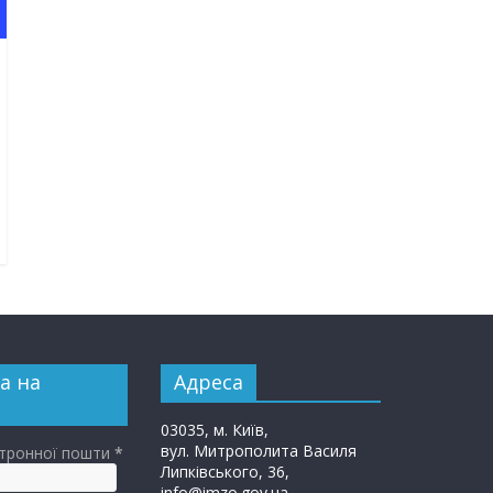
а на
Адреса
03035, м. Київ,
вул. Митрополита Василя
ктронної пошти
*
Липківського, 36,
info@imzo.gov.ua