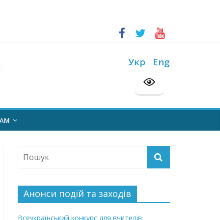
ський конкурс “Шкільна бібліотека”
Укр
Eng
на 2026/2027 н. р.
НАМ
Анонси подій та заходів
Всеукраїнський конкурс для вчителів