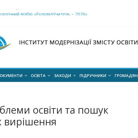
і заклади освіти»
логічний відбір «РодовідУчитель – 2026»
ів для 2026–2027 навчального року
ння проєкт наказу “Про затвердження Положення про Всеукраїн
для здобуття академічних стипендій імені Героїв Небесної Сотні 
ОКУМЕНТИ
ОСВІТА
ЗАХОДИ
ПІДРУЧНИКИ
ГРОМАДЯ
блеми освіти та пошук
х вирішення