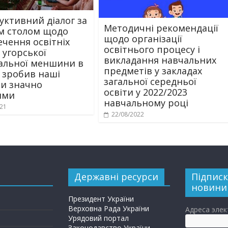
уктивний діалог за
Методичні рекомендації
м столом щодо
щодо організації
ечення освітніх
освітнього процесу і
 угорської
викладання навчальних
альної меншини в
предметів у закладах
і зробив наші
загальної середньої
и значно
освіти у 2022/2023
ими
навчальному році
021
22/08/2022
Державні ресурси
Підписк
новини
Президент України
Верховна Рада України
Адреса эле
Урядовий портал
Законодавство України