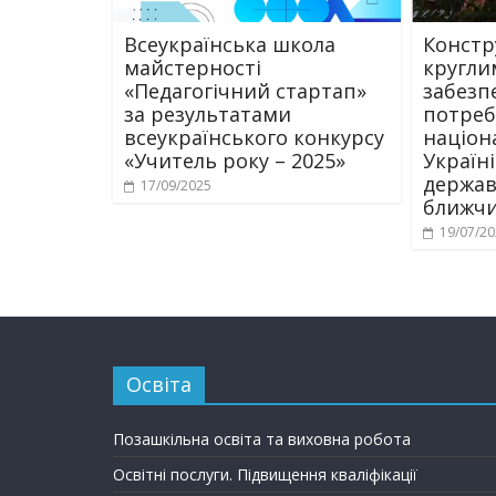
Всеукраїнська школа
Констр
майстерності
кругли
«Педагогічний стартап»
забезп
за результатами
потреб
всеукраїнського конкурсу
націон
«Учитель року – 2025»
Україн
держав
17/09/2025
ближч
19/07/2
Освіта
Позашкільна освіта та виховна робота
Освітні послуги. Підвищення кваліфікації