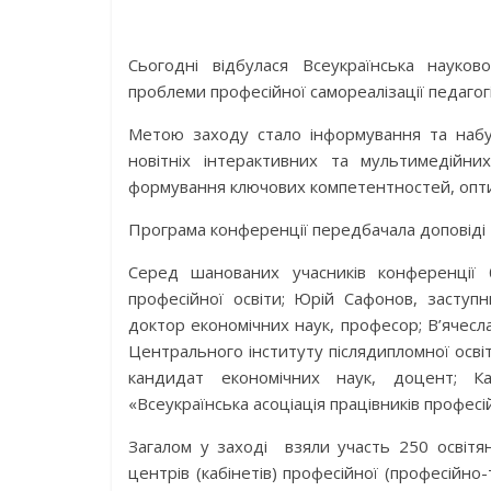
Сьогодні відбулася Всеукраїнська науков
проблеми професійної самореалізації педагогі
Метою заходу стало інформування та набу
новітніх інтерактивних та мультимедійни
формування ключових компетентностей, опти
Програма конференції передбачала доповіді т
Серед шанованих учасників конференції 
професійної освіти; Юрій Сафонов, заступн
доктор економічних наук, професор; В’ячес
Центрального інституту післядипломної осв
кандидат економічних наук, доцент; Ка
«Всеукраїнська асоціація працівників професій
Загалом у заході взяли участь 250 освітя
центрів (кабінетів) професійної (професійно-т