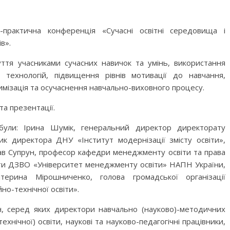
о-практична конференція «Сучасні освітні середовища і
в».
ття учасниками сучасних навичок та умінь, використання
х технологій, підвищення рівнів мотивації до навчання,
мізація та осучаснення навчально-виховного процесу.
а презентації.
були: Ірина Шумік, генеральний директор директорату
ик директора ДНУ «Інститут модернізації змісту освіти»,
лав Супрун, професор кафедри менеджменту освіти та права
іти ДЗВО «Університет менеджменту освіти» НАПН України,
терина Мірошниченко, голова громадської організації
но-технічної освіти».
н, серед яких директори навчально (науково)-методичних
ехнічної) освіти, наукові та науково-педагогічні працівники,