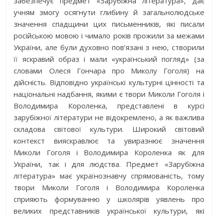
забезпечує предмет «Зарубіжна література», дає
учням змогу осягнути глибину й загальнолюдське
значення спадщини цих письменників, які писали
російською мовою і чимало років прожили за межами
України, але були духовно пов’язані з нею, створили
її яскравий образ і мали «український погляд» (за
словами Олеся Гончара про Миколу Гоголя) на
дійсність. Відповідно українські культурні цінності та
національні надбання, якими є твори Миколи Гоголя і
Володимира Короленка, представлені в курсі
зарубіжної літератури не відокремлено, а як важлива
складова світової культури. Широкий світовий
контекст вияскравлює та увиразнює значення
Миколи Гоголя і Володимира Короленка як для
України, так і для людства. Предмет «Зарубіжна
література» має українознавчу спрямованість, тому
твори Миколи Гоголя і Володимира Короленка
сприяють формуванню у школярів уявлень про
великих представників української культури, які