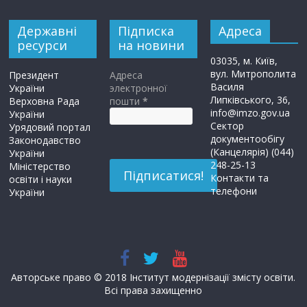
Державні
Підписка
Адреса
ресурси
на новини
03035, м. Київ,
вул. Митрополита
Президент
Адреса
Василя
України
электронної
Липківського, 36,
Верховна Рада
пошти
*
info@imzo.gov.ua
України
Сектор
Урядовий портал
документообігу
Законодавство
(Канцелярія) (044)
України
248-25-13
Міністерство
Контакти та
освіти і науки
телефони
України
Авторське право © 2018 Інститут модернізації змісту освіти.
Всі права захищенно