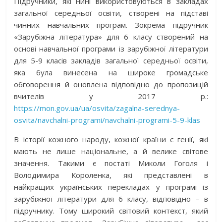
Підручники, які нині використовуються в закладах
загальної середньої освіти, створені на підставі
чинних навчальних програм. Зокрема підручник
«Зарубіжна література» для 6 класу створений на
основі навчальної програми із зарубіжної літератури
для 5-9 класів закладів загальної середньої освіти,
яка була винесена на широке громадське
обговорення й оновлена відповідно до пропозицій
вчителів у 2017 р.:
https://mon.gov.ua/ua/osvita/zagalna-serednya-
osvita/navchalni-programi/navchalni-programi-5-9-klas
В історії кожного народу, кожної країни є генії, які
мають не лише національне, а й велике світове
значення. Такими є постаті Миколи Гоголя і
Володимира Короленка, які представлені в
найкращих українських перекладах у програмі із
зарубіжної літератури для 6 класу, відповідно – в
підручнику. Тому широкий світовий контекст, який