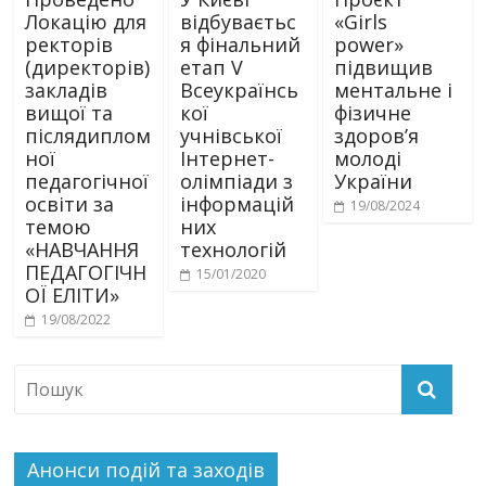
Локацію для
відбуваєтьс
«Girls
ректорів
я фінальний
power»
(директорів)
етап V
підвищив
закладів
Всеукраїнсь
ментальне і
вищої та
кої
фізичне
післядиплом
учнівської
здоровʼя
ної
Інтернет-
молоді
педагогічної
олімпіади з
України
освіти за
інформацій
19/08/2024
темою
них
«НАВЧАННЯ
технологій
ПЕДАГОГІЧН
15/01/2020
ОЇ ЕЛІТИ»
19/08/2022
Анонси подій та заходів