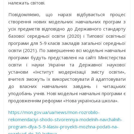
належать світові.
Повідомляємо, що наразі відбувається процес
створення нових модельних навчальних програм з
усіх предметів відповідно до Державного стандарту
базової середньої освіти (2020) і Типової освітньої
програми для 5-9 класів закладів загальної середньої
освіти (2021). По завершенню всі модельні навчальні
програми будуть представлені на сайті Міністерства
освіти і науки України та Державної наукової
установи «Інститут модернізації змісту освіти»,
вчителі зможуть їх використовувати й адаптовувати
до власних навчальних завдань і читацьких
уподобань учнів. Нові модельні навчальні програми є
продовженням реформи «Нова українська школа».
https://mon.gov.ua/ua/news/mon-rozrobilo-
rekomendaciyi-shodo-stvorennya-modelnih-navchalnih-
program-dlya-5-9-klasiv-proyekti-mozhna-podati-na-
rozglyad-do-30-kvitnya