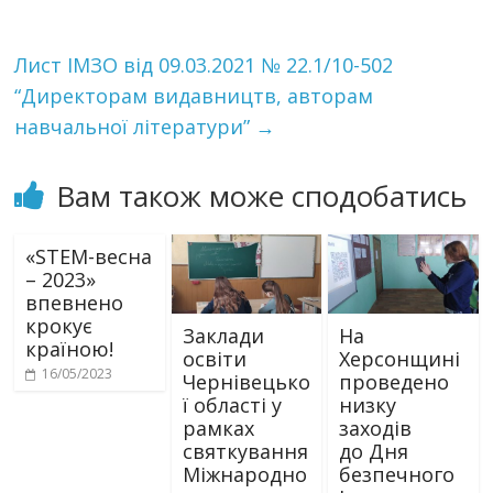
Лист ІМЗО від 09.03.2021 № 22.1/10-502
“Директорам видавництв, авторам
навчальної літератури”
→
Вам також може сподобатись
«STEM-весна
– 2023»
впевнено
крокує
Заклади
На
країною!
освіти
Херсонщині
16/05/2023
Чернівецько
проведено
ї області у
низку
рамках
заходів
святкування
до Дня
Міжнародно
безпечного