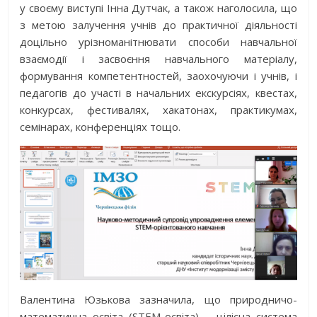
у своєму виступі Інна Дутчак, а також наголосила, що
з метою залучення учнів до практичної діяльності
доцільно урізноманітнювати способи навчальної
взаємодії і засвоєння навчального матеріалу,
формування компетентностей, заохочуючи і учнів, і
педагогів до участі в начальних екскурсіях, квестах,
конкурсах, фестивалях, хакатонах, практикумах,
семінарах, конференціях тощо.
Валентина Юзькова зазначила, що природничо-
математична освіта (STEM-освіта) – цілісна система