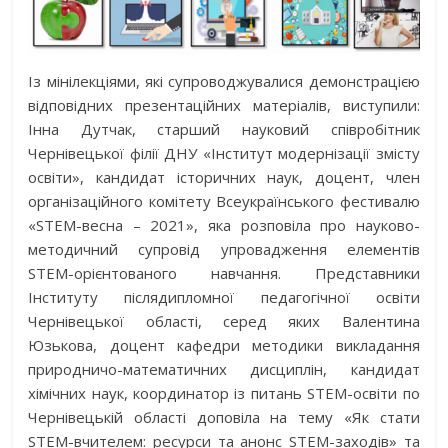
Із мінілекціями, які супроводжувалися демонстрацією
відповідних презентаційних матеріалів, виступили:
Інна Дутчак, старший науковий співробітник
Чернівецької філії ДНУ «Інститут модернізації змісту
освіти», кандидат історичних наук, доцент, член
організаційного комітету Всеукраїнського фестивалю
«STEM-весна – 2021», яка розповіла про науково-
методичний супровід упровадження елементів
STEM-орієнтованого навчання. Представники
Інституту післядипломної педагогічної освіти
Чернівецької області, серед яких Валентина
Юзькова, доцент кафедри методики викладання
природничо-математичних дисциплін, кандидат
хімічних наук, координатор із питань STEM-освіти по
Чернівецькій області доповіла на тему «Як стати
STEM-вчителем: ресурси та анонс STEM-заходів» та