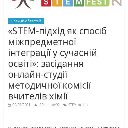
Новини областей
«STEM-підхід як спосіб
міжпредметної
інтеграції у сучасній
освіті»: засідання
онлайн-студії
методичної комісії
вчителів хімії
09/03/2021
29antipov92
STEM-освіта
У рамках проведення Всеукраїнського фестивалю