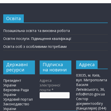
Освіта
Позашкільна освіта та виховна робота
Освітні послуги. Підвищення кваліфікації
Освіта осіб з особливими потребами
Державні
Підписка
Адреса
ресурси
на новини
03035, м. Київ,
вул. Митрополита
Президент
Адреса
Василя
України
электронної
Липківського, 36,
Верховна Рада
пошти
*
info@imzo.gov.ua
України
Сектор
Урядовий портал
документообігу
Законодавство
(Канцелярія) (044)
України