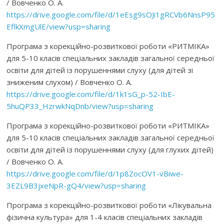
/ Вовченко О. А.
https://drive.google.com/file/d/1eEsg9sOJi1gRCVb6NnsP95
EflkXmgUlE/view?usp=sharing
Програма з корекційно-розвиткової роботи «РИТМІКА»
для 5-10 класів спеціальних закладів загальної середньої
освіти для дітей із порушеннями слуху (для дітей зі
зниженим слухом) / Вовченко О. А.
https://drive.google.com/file/d/1k1sG_p-52-IbE-
5huQP33_HzrwkNqDnb/view?usp=sharing
Програма з корекційно-розвиткової роботи «РИТМІКА»
для 5-10 класів спеціальних закладів загальної середньої
освіти для дітей із порушеннями слуху (для глухих дітей)
/ Вовченко О. А.
https://drive.google.com/file/d/1p8ZocOV1-vBiwe-
3EZL9B3jxeNpR-gQ4/view?usp=sharing
Програма з корекційно-розвиткової роботи «Лікувальна
фізична культура» для 1-4 класів спеціальних закладів