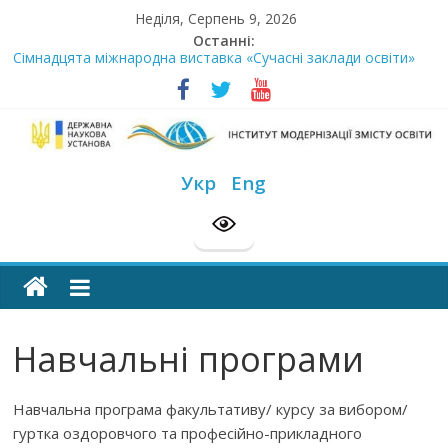
Skip
Неділя, Серпень 9, 2026
to
Останні:
content
Сімнадцята міжнародна виставка «Сучасні заклади освіти»
Стартує Всеукраїнський освітньо-методологічний відбір
«РодовідУчитель – 2026»
У червні стартує доставлення підручників для 2026–2027
навчального року
Інститут
МОН пропонує до громадського обговорення проєкт наказу
Укр
Eng
“Про затвердження Положення про Всеукраїнський конкурс
модернізації
“Шкільна бібліотека”
Розпочато прийом документів на конкурс для здобуття
академічних стипендій імені Героїв Небесної Сотні на
змісту
2026/2027 н. р.
освіти
Навчальні програми
офіційний
веб-
Навчальна програма факультативу/ курсу за вибором/
сайт
гуртка оздоровчого та професійно-прикладного