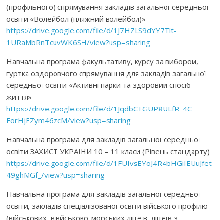
(профільного) спрямування закладів загальної середньої
освіти «Волейбол (пляжний волейбол)»
https://drive.google.com/file/d/1J7HZLS9dYY7Tlt-
1URaMbRnTcuvWK6SH/view?usp=sharing
Навчальна програма факультативу, курсу за вибором,
гуртка оздоровчого спрямування для закладів загальної
середньої освіти «Активні парки та здоровий спосіб
життя»
https://drive.google.com/file/d/1JqdbCTGUP8ULfR_4C-
ForHjEZym46zcM/view?usp=sharing
Навчальна програма для закладів загальної середньої
освіти ЗАХИСТ УКРАЇНИ 10 – 11 класи (Рівень стандарту)
https://drive.google.com/file/d/1FUIvsEYoJ4R4bHGiIEUuJfet
49ghMGf_/view?usp=sharing
Навчальна програма для закладів загальної середньої
освіти, закладів спеціалізованої освіти війського профілю
(військових, вівйськово-морських ліцеїв, ліцеїв з