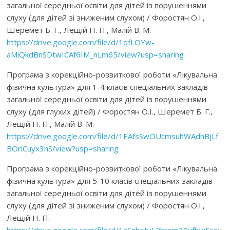
загальної середньої освіти для дітей із порушеннями
слуху (для дітей зі зниженим слухом) / Форостян О.І.,
Шеремет Б. Г., Лещій Н. П., Малій В. М.
https://drive.google.com/file/d/1qfLOYw-
aMiQkdBnSDtwICAf6IM_nLm65/view?usp=sharing
Програма з корекційно-розвиткової роботи «Лікувальна
фізична культура» для 1-4 класів спеціальних закладів
загальної середньої освіти для дітей із порушеннями
слуху (для глухих дітей) / Форостян О.І., Шеремет Б. Г.,
Лещій Н. П., Малій В. М.
https://drive.google.com/file/d/1EAfsSwOUcmsuhWAdhBjLf
BOriCuyx3nS/view?usp=sharing
Програма з корекційно-розвиткової роботи «Лікувальна
фізична культура» для 5-10 класів спеціальних закладів
загальної середньої освіти для дітей із порушеннями
слуху (для дітей зі зниженим слухом) / Форостян О.І.,
Лещій Н. П.