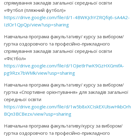
спрямування закладів загальної середньої освіти
«Футбол (пляжний футбол)»
https://drive.google.com/file/d/1-4BWKJchYZRQfq6-sA4A2-
IzlOr1QpQp/view?usp=sharing
Навчальна програма факультативу/ курсу за вибором/
гуртка оздоровчого та професійно-прикладного
спрямування закладів загальної середньої освіти
«Фістбол»
https://drive.google.com/file/d/1OJietlrFwK9GzHXGmifA-
pg9Rzx7bWMk/view?usp=sharing
Навчальна програма факультативу/ курсу за вибором/
гуртка «Спортивне орієнтування» для закладів загальної
середньої освіти
https://drive.google.com/file/d/1w5b8xXCIskEXUlswHkbOrh
BQn3BCBezx/view?usp=sharing
Навчальна програма факультативу/курсу за вибором/
гуртка оздоровчого та професійно-прикладного