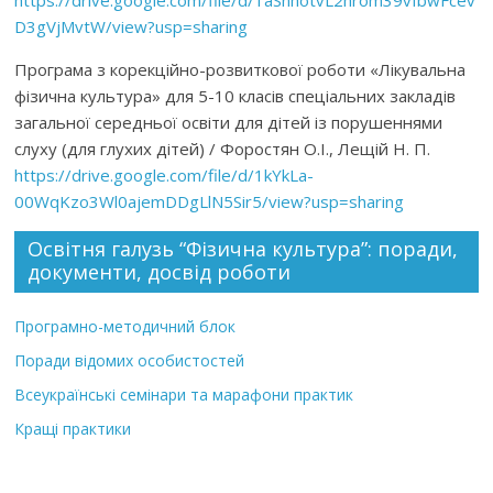
https://drive.google.com/file/d/1aSnhotvL2hrom39vfbwFcev
D3gVjMvtW/view?usp=sharing
Програма з корекційно-розвиткової роботи «Лікувальна
фізична культура» для 5-10 класів спеціальних закладів
загальної середньої освіти для дітей із порушеннями
слуху (для глухих дітей) / Форостян О.І., Лещій Н. П.
https://drive.google.com/file/d/1kYkLa-
00WqKzo3Wl0ajemDDgLlN5Sir5/view?usp=sharing
Освітня галузь “Фізична культура”: поради,
документи, досвід роботи
Програмно-методичний блок
Поради відомих особистостей
Всеукраїнські семінари та марафони практик
Кращі практики