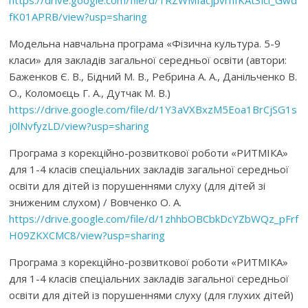
https://drive.google.com/file/d/1RZWMfacjpvrnfKAt3ici_Gwd
fK01APRB/view?usp=sharing
Модельна навчальна програма «Фізична культура. 5-9
класи» для закладів загальної середньої освіти (автори:
Баженков Є. В., Бідний М. В., Ребрина А. А., Данільченко В.
О., Коломоєць Г. А., Дутчак М. В.)
https://drive.google.com/file/d/1Y3aVXBxzM5Eoa1BrCjSG1s
j0lNvfyzLD/view?usp=sharing
Програма з корекційно-розвиткової роботи «РИТМІКА»
для 1-4 класів спеціальних закладів загальної середньої
освіти для дітей із порушеннями слуху (для дітей зі
зниженим слухом) / Вовченко О. А.
https://drive.google.com/file/d/1zhhbOBCbkDcYZbWQz_pFrf
H09ZKXCMC8/view?usp=sharing
Програма з корекційно-розвиткової роботи «РИТМІКА»
для 1-4 класів спеціальних закладів загальної середньої
освіти для дітей із порушеннями слуху (для глухих дітей)