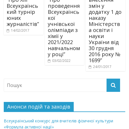
Всеукраїнсь
проведення
змін у
кий турнір
Всеукраїнсь
додатку 1 до
юних
кої
наказу
журналістів”
учнівської
Міністерств
олімпіади з
а освіти і
14/02/2017
хімії у
науки
2021/2022
України від
навчальном
30 грудня
у році”
2016 року №
1699”
03/02/2022
24/01/2017
Анонси подій та заходів
Всеукраїнський конкурс для вчителів фізичної культури
«Формула активної нації»