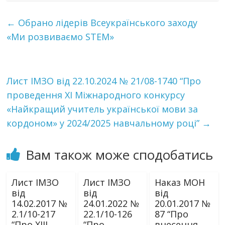
←
Обрано лідерів Всеукраїнського заходу
«Ми розвиваємо STEM»
Лист ІМЗО від 22.10.2024 № 21/08-1740 “Про
проведення ХІ Міжнародного конкурсу
«Найкращий учитель української мови за
кордоном» у 2024/2025 навчальному році”
→
Вам також може сподобатись
Лист ІМЗО
Лист ІМЗО
Наказ МОН
від
від
від
14.02.2017 №
24.01.2022 №
20.01.2017 №
2.1/10-217
22.1/10-126
87 “Про
“Про XIII
“Про
внесення