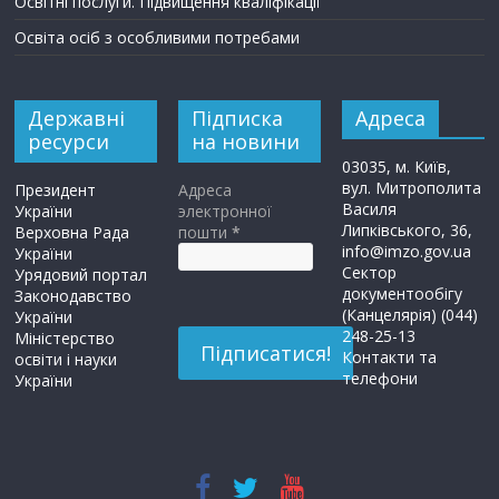
Освітні послуги. Підвищення кваліфікації
Освіта осіб з особливими потребами
Державні
Підписка
Адреса
ресурси
на новини
03035, м. Київ,
вул. Митрополита
Президент
Адреса
Василя
України
электронної
Липківського, 36,
Верховна Рада
пошти
*
info@imzo.gov.ua
України
Сектор
Урядовий портал
документообігу
Законодавство
(Канцелярія) (044)
України
248-25-13
Міністерство
Контакти та
освіти і науки
телефони
України