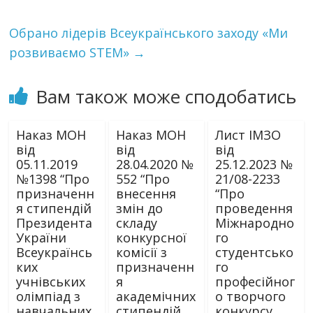
Обрано лідерів Всеукраїнського заходу «Ми
розвиваємо STEM»
→
Вам також може сподобатись
Наказ МОН
Наказ МОН
Лист ІМЗО
від
від
від
05.11.2019
28.04.2020 №
25.12.2023 №
№1398 “Про
552 “Про
21/08-2233
призначенн
внесення
“Про
я стипендій
змін до
проведення
Президента
складу
Міжнародно
України
конкурсної
го
Всеукраїнсь
комісії з
студентсько
ких
призначенн
го
учнівських
я
професійног
олімпіад з
академічних
о творчого
навчальних
стипендій
конкурсу