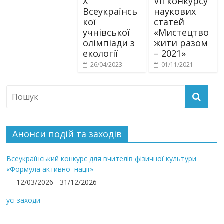
Х
VII конкурсу
Всеукраїнсь
наукових
кої
статей
учнівської
«Мистецтво
олімпіади з
жити разом
екології
– 2021»
26/04/2023
01/11/2021
Анонси подій та заходів
Всеукраїнський конкурс для вчителів фізичної культури
«Формула активної нації»
12/03/2026 - 31/12/2026
усі заходи