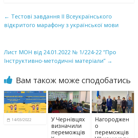
←
Тестові завдання II Всеукраїнського
відкритого марафону з української мови
Лист МОН від 24.01.2022 № 1/224-22 “Про
Інструктивно-методичні матеріали”
→
Вам також може сподобатись
У Чернівцях
Нагороджен
14/03/2022
визначили
о
переможців
переможців