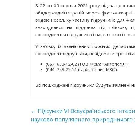
З 02 по 05 серпня 2021 року під час достав
облдержадміністрацій через форс-мажорні 
водою невелику частину підручників для 4 кла
знаходилися на піддонах під плівкою, п
пошкодження підручників і направлено їх за 
У зв’язку із зазначеним просимо департаме
пошкоджені підручники, повідомити про кільк
(067) 693-12-02 (ТОВ Фірма “Антологія”);
(044) 248-25-21 (гаряча лінія ІМЗО).
Всі пошкоджені підручники будуть замінені на
←
Підсумки VІ Всеукраїнського Інтер
науково-популярного природничого