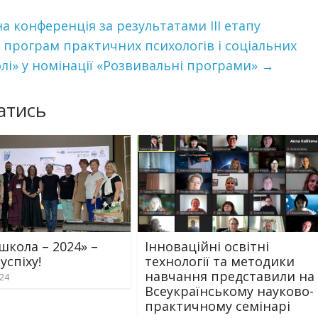
 конференція за результатами ІІІ етапу
 програм практичних психологів і соціальних
колі» у номінації «Розвивальні програми»
→
атись
школа – 2024» –
Інноваційні освітні
 успіху!
технології та методики
навчання представили на
024
Всеукраїнському науково-
практичному семінарі