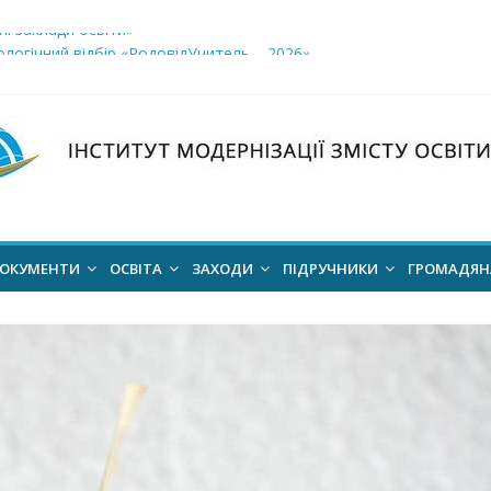
і заклади освіти»
логічний відбір «РодовідУчитель – 2026»
ів для 2026–2027 навчального року
ння проєкт наказу “Про затвердження Положення про Всеукраїн
для здобуття академічних стипендій імені Героїв Небесної Сотні 
ОКУМЕНТИ
ОСВІТА
ЗАХОДИ
ПІДРУЧНИКИ
ГРОМАДЯ