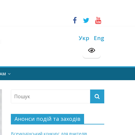
ський конкурс “Шкільна бібліотека”
Укр
Eng
на 2026/2027 н. р.
НАМ
Анонси подій та заходів
Всеукраїнський конкурс для вчителів